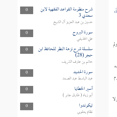
شرح منظومة القواعد الفقهية لابن
0
،
سعدي 3
حسين بن عبد العزيز آل الشيخ
سورة البروج
0
علي الحذيفي
لم
سلسلة شرح نزهة النظر للحافظ ابن
0
حجر (28)
حاتم بن عارف الشريف
ه
سورة الحديد
0
م
عبد الباسط عبد الصمد
أسير الخطايا
0
أبو زياد ( طارق جابر )
لا
تيكوندوا
0
نظام يعقوبي