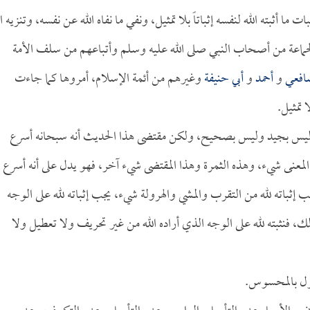
ا أثبته الله لنفسه إثباتاً بلا تمثيل، ونفي ما نفاه الله عن نفسه، وتنزيه ال
والجماعة من أصحاب النبي صلى الله عليه وسلم وأتباعهم من سلف الأمة
افعي
و
أحمد
و
أبي حنيفة
وغيرهم من أئمة الإسلام، أمروها كما جاءت
تمثيل.
ليس بجيد وليس بصحيح، ولكن مقتضى هذا الحديث أنه سبحانه أسرع
 المعنى شيء، وهذه الثمرة وهذا المقتضى شيء آخر، فهو يدل على أنه أسرع
ب إثباته لله من التقرب والمشي والهرولة شيء، يجب إثباته لله على الوجه
ك، فنثبته لله على الوجه الذي أراده الله من غير تحريف ولا تعطيل ولا
عقول بالمحسوس.