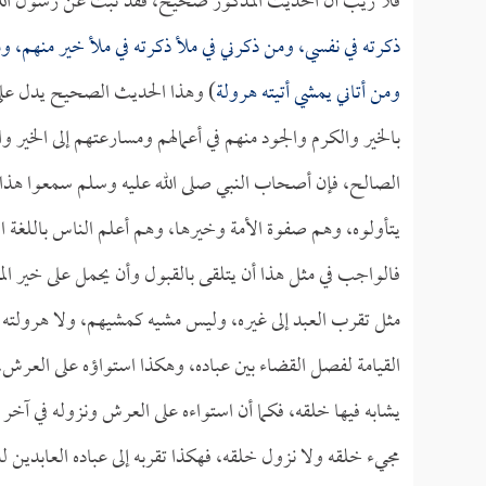
فلا ريب أن الحديث المذكور صحيح، فقد ثبت عن رسول الله ع
ذكرته في نفسي، ومن ذكرني في ملأ ذكرته في ملأ خير منهم، ومن
ومن أتاني يمشي أتيته هرولة
) وهذا الحديث الصحيح يدل على ع
بالخير والكرم والجود منهم في أعمالهم ومسارعتهم إلى الخي
الصالح، فإن أصحاب النبي صلى الله عليه وسلم سمعوا هذا ال
يتأولوه، وهم صفوة الأمة وخيرها، وهم أعلم الناس باللغة العر
فالواجب في مثل هذا أن يتلقى بالقبول وأن يحمل على خير المح
مثل تقرب العبد إلى غيره، وليس مشيه كمشيهم، ولا هرولته ك
القيامة لفصل القضاء بين عباده، وهكذا استواؤه على العرش، 
يشابه فيها خلقه، فكما أن استواءه على العرش ونزوله في آخر ا
مجيء خلقه ولا نزول خلقه، فهكذا تقربه إلى عباده العابدين له