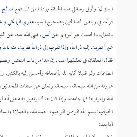
السؤال: وأولى رسائل هذه الحلقة وردتنا من المستمع
صالح ال
قرأت في رياض الصالحين بتصحيح السيد
علوي المالكي
و
مح
وتعالى، والحديث هو المروي عن
أنس
رضي الله عنه، عن النب
شبراً تقربت إليه ذراعاً، وإذا تقرب إلي ذراعاً تقربت منه باعاً 
فقال المعلقان في تعليقهما عليه: إن هذا من باب التمثيل وتص
الطاعات ولو قليلاً أثابه الله بأضعافه وأحسن إليه بالكثير،
هرولة من الله سبحانه، سبحانه وتعالى عن صفات المحدثين، فه
الله وإمرارها كما جاءت، وإذا كان هناك براهين دالة على أنه
الجواب: بسم الله الرحمن الرحيم، الحمد لله، والصلاة والسل
أما بعد: