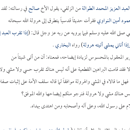
عبد العزيز المحمد الطوالة
من الزلفي، يقول الأخ
صالح
في رسالته: لقد
مود أمين النواوي
فقرأت حديثاً قدسياً يتطرق إلى هرولة الله سبحانه
ي صلى الله عليه وسلم فيما يرويه عن ربه عز وجل قال: (
إذا تقرب العبد إ
وإذا أتاني يمشي أتيته هرولة
) رواه
البخاري
.
وير المعقول بالمحسوس لزيادة إيضاحه، فمعناه: أن من أتى شيئاً من
 وإلا فقد قامت البراهين القطعية على أنه ليس هناك تقرب حسي ولا مشي ولا
ل ما قالاه في المشي والهرولة موافقاً لما قاله سلف الأمة على إثبات صف
 ليس هناك مشي ولا هرولة فنرجو منكم إيضاحها والله الموفق؟
ام على رسول الله، وعلى آله وأصحابه ومن اهتدى بهداه.