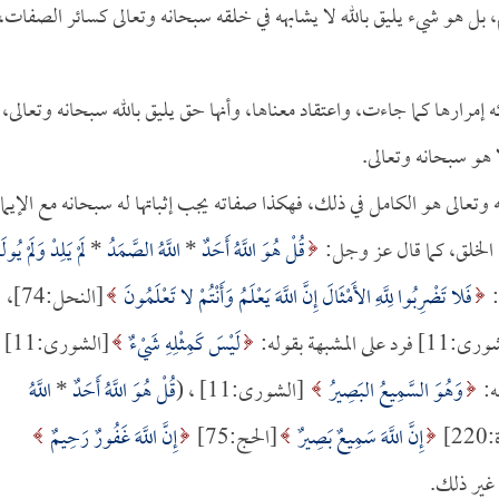
بل هو شيء يليق بالله لا يشابهه في خلقه سبحانه وتعالى كسائر الصفات،
رارها كما جاءت، واعتقاد معناها، وأنها حق يليق بالله سبحانه وتعالى،
لا هو سبحانه وتعالى.
 وتعالى هو الكامل في ذلك، فهكذا صفاته يجب إثباتها له سبحانه مع الإيما
 الخلق، كما قال عز وجل:
قُلْ هُوَ اللَّهُ أَحَدٌ
*
اللَّهُ الصَّمَدُ
*
لَمْ يَلِدْ وَلَمْ يُولَ
فَلا تَضْرِبُوا لِلَّهِ الأَمْثَالَ إِنَّ اللَّهَ يَعْلَمُ وَأَنْتُمْ لا تَعْلَمُونَ
[النحل:74]،
 فرد على المشبهة بقوله:
لَيْسَ كَمِثْلِهِ شَيْءٌ
[الشورى:11]
وَهُوَ السَّمِيعُ البَصِيرُ
[الشورى:11] ، (
قُلْ هُوَ اللَّهُ أَحَدٌ
*
اللَّهُ
2]
إِنَّ اللَّهَ سَمِيعٌ بَصِيرٌ
[الحج:75]
إِنَّ اللَّهَ غَفُورٌ رَحِيمٌ