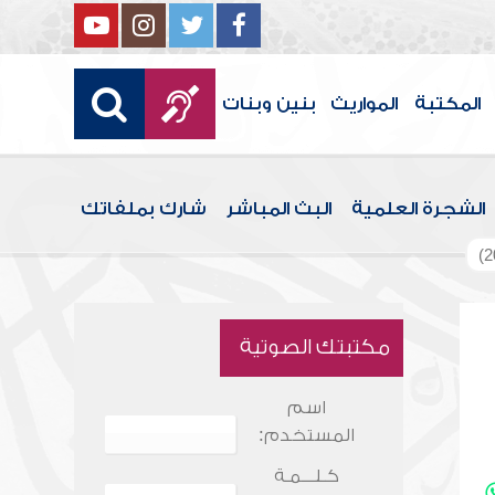
المكتبة
المواريث
بنين وبنات
الشجرة العلمية
البث المباشر
شارك بملفاتك
مكتبتك الصوتية
اسم
المستخدم:
كـلـــمـة