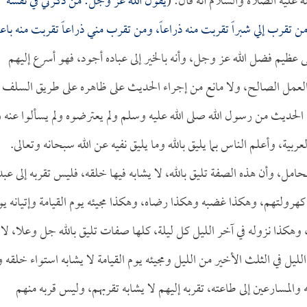
ليه الصلاة والسلام أنه قال: (
يقول الله عز وجل: من ذكرني في نفسه
 تقرب إلي شبراً تقربت منه ذراعاً، ومن تقرب مني ذراعاً تقربت منه باعاً
ظيم فضل الله عز وجل، وأنه بالخير إلى عباده أجود، فهو أسرع إليهم
ر والعمل الصالح، ولا مانع من إجراء الحديث على ظاهره على طريق السلف
حديث من رسول الله صلى الله عليه وسلم ولم يعترضوه ولم يسألوا عنه و
بية، وأعلم الناس بما يليق بالله وما يليق نفيه عن الله سبحانه وتعالى.
امل، وأن هذه الصفة تليق بالله، لا يشابه فيها خلقه، فليس تقربه إلى عبد
هرولتهم، وهكذا غضبه وهكذا رضاه، وهكذا مجيئه يوم القيامة وإتيانه يو
وهكذا نزوله في آخر الليل كل ليلة، كلها صفات تليق بالله جل وعلا، لا
لليل في الثلث الأخير من الليل ومجيئه يوم القيامة لا يشابه استواء خلقه و
 والمسارعين إلى طاعته، تقربه إليهم لا يشابه تقربهم، وليس قربه منهم