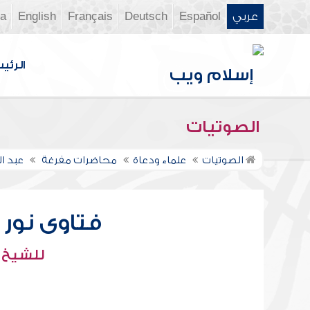
عربي
Español
Deutsch
Français
English
ia
الرئي
الصوتيات
الصوتيات
علماء ودعاة
محاضرات مفرغة
عبد ال
فتاوى نور عل
للشيخ : 