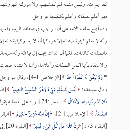
كقربهم منه، وليس مشيه لهم كمشيهم، ولا هرولته كهرولتهم، 
فهو أعلم بصفاته وأعلم بكيفيتها عز وجل.
وقد أجمع سلف الأمة على أن الواجب في صفات الرب وأسمائه إم
وأنه لا يعلم كيفية صفاته إلا هو، كما أنه لا يعلم كيفية ذاته إ
فالصفات كالذات، فكما أن الذات يجب إثباتها لله وأنه سبحانه
والاعتقاد بأنها أكمل الصفات وأعلاها، وأنها لا تشابه صفات
*
وَلَمْ يَكُنْ لَهُ كُفُوًا أَحَدٌ
[الإخلاص:1-4]، وقال عز وجل:
وقال سبحانه:
لَيْسَ كَمِثْلِهِ شَيْءٌ وَهُوَ السَّمِيعُ البَصِيرُ
[الشورى:11]
فَلا تَضْرِبُوا لِلَّهِ الأَمْثَالَ
[النحل:74]، ورد على المعطلة بقوله:
الصَّمَدُ
[الإخلاص:1-2]،
إِنَّ اللَّهَ عَزِيزٌ حَكِيمٌ
[البقرة:20
[البقرة:173]
إِنَّ اللَّهَ عَلَى كُلِّ شَيْءٍ قَدِيرٌ
[البقرة:20] إلى غير ذلك.