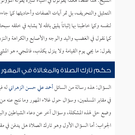
الشيخ: هذا غلط، هكذا يقولون في أشياء كثيرة يقوله المؤو
التمثيل والتحريف، بل تمر آيات الصفات وأحاديثها كما جاءت و
لنفسه وكما خاطبنا بها إثباتاً يليق بالله لا يشابه في خلقه سبحا
كما نقول في الغضب واليد والوجه والأصابع والكراهة والنز
يقول: ما يجي يوم القيامة ولا ينزل يكذب، فالمجيء هو المشي
حكم تارك الصلاة والمغالاة في المهور و
السؤال: هذه رسالة من السائل
أحمد علي حسن الزهراني
له في
في مقابر المسلمين، وسؤال حول غلاء المهور وما نتج عنه م
وضع حل لهذه المشكلة، وسؤال آخر عن دعاء الشياطين والبنا
الجواب: أما السؤال الأول وهو تارك الصلاة هل يدفن في مقابر 