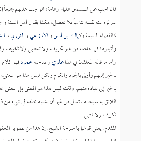
فالواجب على المسلمين علماء وعامة؛ الواجب عليهم جميعاً إثبات م
عما نزه عنه نفسه تنزيهاً بلا تعطيل، هكذا يقول أهل السنة 
كالفقهاء السبعة وك
مالك بن أنس
و
الأوزاعي
و
الثوري
و
الش
وأثبتوها كما جاءت من غير تحريف ولا تعطيل ولا تكييف ولا 
وأما ما قاله المعلقان في هذا
علوي
وصاحبه
محمود
فهو كلام 
بالخير إليهم وأولى بالجود والكرم ولكن ليس هذا هو المعنى،
بالخير إلى عباده منهم، ولكنه ليس هذا هو المعنى بل المعنى يج
اللائق به سبحانه وتعالى من غير أن يشابه خلقه في شيء من ذل
تكييف ولا تمثيل.
المقدم: يعني قولهما يا سماحة الشيخ: إن هذا من تصوير الم