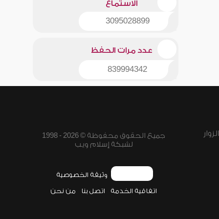
الاستماع
3095028899
عدد مرات الحفظ
839994342
زوار
جميع الحقوق محفوظة © 2026 - 1998
لشبكة إسلام ويب
وثيقة الخصوصية
اتفاقية الخدمة
اتصل بنا
من نحن