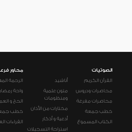
الصوتيات
محاور فرع
القرآن الكريم
أناشيد
الرحمة المه
محاضرات ودروس
متون علمية
واحة رمضان
ومنظومات
محاضرات مفرغة
الحج و العم
مختارات من الأذان
خطب جمعة
خطب جمع
أدعية و أذكار
الكتاب المسموع
القراءات ال
استراحة التسجيلات