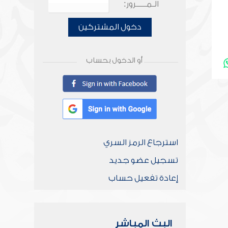
الـمـــــرور:
دخول المشتركين
أو الدخول بحساب
استرجاع الرمز السري
تسجيل عضو جديد
إعادة تفعيل حساب
البث المباشر