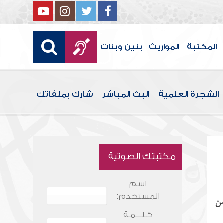
المكتبة
المواريث
بنين وبنات
الشجرة العلمية
البث المباشر
شارك بملفاتك
مكتبتك الصوتية
اسم
المستخدم:
من
كـلـــمـة