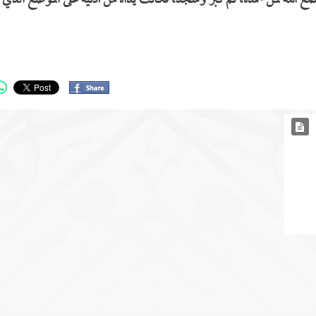
 سمع الله لمن حمده، ثم كبر وسجد، فكانت يداه من أذنيه على الموضع الذي