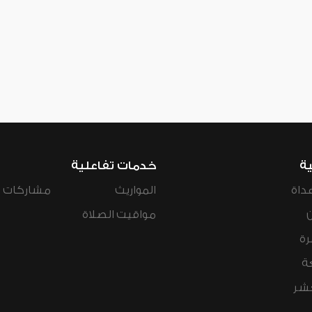
ية
خدمات تفاعلية
داة
المواريث
مشاركات ال
مواقيت الصلاة
رة
ة
عشر