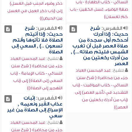
النسائي - كتاب الطهارة - باب
ذكر وضوء الجنب قبل الغسل)
صفة الوضوء، غسل الكفين - باب
إلى (باب ذكر العمل في الغسل
كم تغسلان)
من الحيض))
الفهرس:
شرح
الفهرس:
شرح
حديث: (إذا أدرك
حديث: (إذا أتيتم
أحدكم أول سجدة من
الصلاة فلا تأتوها وأنتم
صلاة العصر قبل أن تغرب
تسعون ..) , السعي إلى
الشمس فليتم صلاته...) ,
الصلاة
من أدرك ركعتين من
للشيخ:
عبد المحسن العباد
العصر
جزء من محاضرة ( شرح سنن
للشيخ:
عبد المحسن العباد
النسائي - كتاب الإمامة - (باب
جزء من محاضرة ( شرح سنن
السعي إلى الصلاة) إلى (باب
النسائي - كتاب المواقيت - (باب
التهجير إلى الصلاة))
التشديد في تأخير العصر) إلى
الفهرس:
إثبات
(باب من أدرك ركعتين من
عذاب القبر ونعيمه ,
العصر))
الإسراع إلى الصلاة من غير
سعي
للشيخ:
عبد المحسن العباد
جزء من محاضرة ( شرح سنن