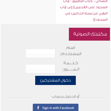
النسائي - كتاب التطبيق - (باب
السجود على القدمين) إلى (باب
النهي عن بسط الذراعين في
السجود))
مكتبتك الصوتية
اسم
المستخدم:
كـلـــمـة
الـمـــــرور:
دخول المشتركين
أو الدخول بحساب