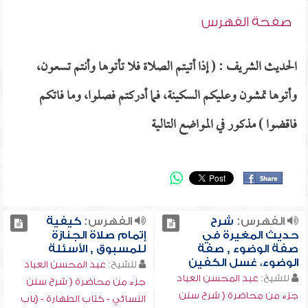
صفحة الفهرس
الحديث الشريف : ( إذا أتيتم الصلاة فلا تأتوها وأنتم تسعون،
وأتوها تمشون وعليكم السكينة، فما أدركتم فصلوا، وما فاتكم
فاقضوا ) مذكور في المواضع التالية
الفهرس:
شرح
الفهرس:
كيفية
حديث المغيرة في
إتمام صلاة الجنازة
صفة الوضوء , صفة
للمسبوق , الأسئلة
الوضوء، غسل الكفين
للشيخ:
عبد المحسن العباد
للشيخ:
عبد المحسن العباد
جزء من محاضرة ( شرح سنن
جزء من محاضرة ( شرح سنن
النسائي - كتاب الطهارة - (باب