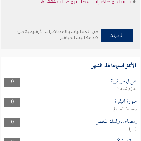
سلسلة محاضرات نفحات رمضانية 1444هـ
من الفعاليات والمحاضرات الأرشيفية من
المزيد
خدمة البث المباشر
الأكثر استماعا لهذا الشهر
هل لى من توبة
0
حازم شومان
سورة البقرة
0
رمضان الصباغ
إمضاء .. ولدك المقصر
0
(...)