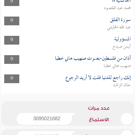
الحاكمية 8
0
محمد عبد المقصود
سورة الفلق
0
عبد الله الخليفي
المسؤولية
0
أيمن صيدح
أذان من فلسطين-بصوت صهيب هاني خطبا
0
صهيب هاني خطبا
إنك راجع للدنيا قلت لا أريد الرجوع
0
خالد الراشد
عدد مرات
3095021682
الاستماع