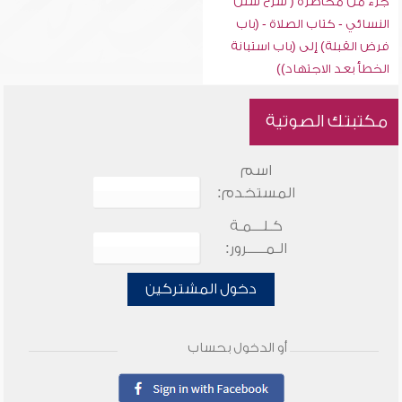
جزء من محاضرة ( شرح سنن
النسائي - كتاب الصلاة - (باب
فرض القبلة) إلى (باب استبانة
الخطأ بعد الاجتهاد))
مكتبتك الصوتية
اسم
المستخدم:
كـلـــمـة
الـمـــــرور:
دخول المشتركين
أو الدخول بحساب