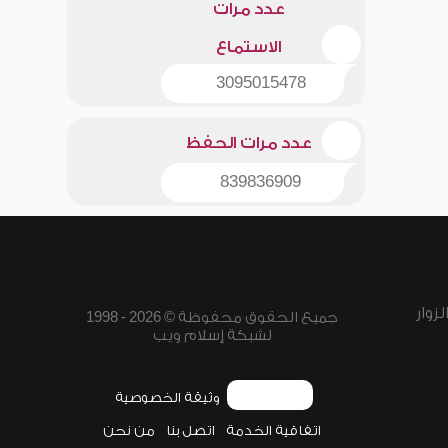
عدد مرات
الاستماع
3095015478
عدد مرات الحفظ
839836909
زوار
جميع الحقوق محفوظة © 2026 - 1998
لشبكة إسلام ويب
وثيقة الخصوصية
اتفاقية الخدمة
اتصل بنا
من نحن