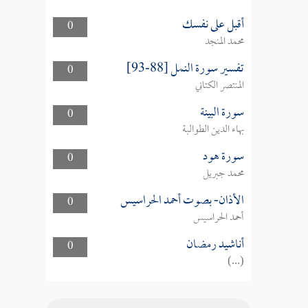
أقبل على نفسك
0
محمد المنجد
تفسير سورة النمل [88-93]
0
المنتصر الكتاني
سورة البينة
0
بهاء الدين الطوالبة
سورة هود
0
محمد جبريل
الأذان- بصوت أحمد الحراسيس
0
أحمد الحراسيس
أناشيد رمضان
0
(...)