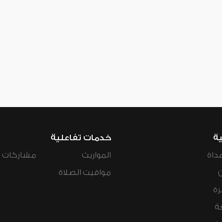
ية
خدمات تفاعلية
داة
المواريث
مشاركات ال
مواقيت الصلاة
رة
ة