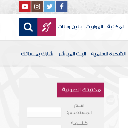
المكتبة
المواريث
بنين وبنات
الشجرة العلمية
البث المباشر
شارك بملفاتك
مكتبتك الصوتية
اسم
المستخدم:
كـلـــمـة