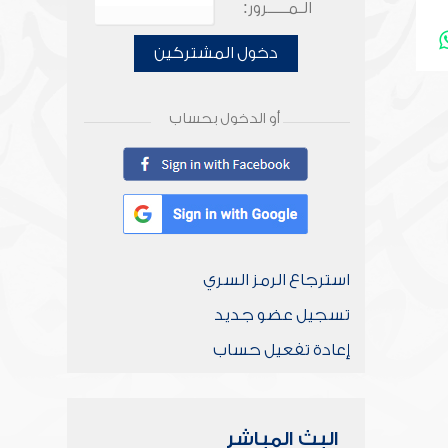
الـمـــــرور:
دخول المشتركين
أو الدخول بحساب
استرجاع الرمز السري
تسجيل عضو جديد
إعادة تفعيل حساب
البث المباشر