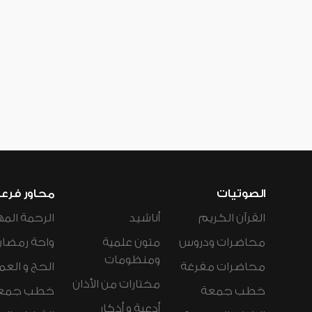
الصوتيات
محاور فرع
القرآن الكريم
أناشيد
الرحمة المه
محاضرات ودروس
متون علمية
واحة رمضان
ومنظومات
محاضرات مفرغة
الحج و العم
مختارات من الأذان
خطب جمعة
خطب جمع
أدعية و أذكار