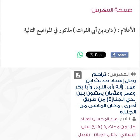
صفحة الفهرس
الأعلام : ( داود بن أبي الفرات ) مذكور في المواضع التالية
الفهرس:
تراجم
رجال إسناد حديث ابن
عمر: (أنه رأى النبي وأبا بكر
وعمر وعثمان يمشون بين
يدي الجنازة) من طريق
أخرى , مكان الماشي من
الجنازة
للشيخ:
عبد المحسن العباد
جزء من محاضرة ( شرح سنن
النسائي - كتاب الجنائز - (فضل