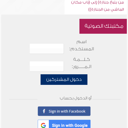
من يتبع جنازة) إلى (باب مكان
الماشي من الجنازة))
مكتبتك الصوتية
اسم
المستخدم:
كـلـــمـة
الـمـــــرور:
دخول المشتركين
أو الدخول بحساب