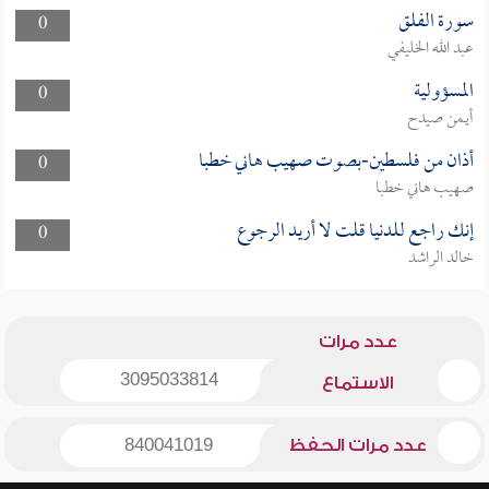
سورة الفلق
0
عبد الله الخليفي
المسؤولية
0
أيمن صيدح
أذان من فلسطين-بصوت صهيب هاني خطبا
0
صهيب هاني خطبا
إنك راجع للدنيا قلت لا أريد الرجوع
0
خالد الراشد
عدد مرات
3095033814
الاستماع
عدد مرات الحفظ
840041019