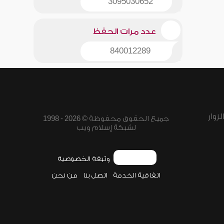
3095030652
عدد مرات الحفظ
840012289
زوار
جميع الحقوق محفوظة © 2026 - 1998
لشبكة إسلام ويب
وثيقة الخصوصية
اتفاقية الخدمة
اتصل بنا
من نحن