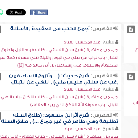
الفهرس:
أجمع الكتب في العقيدة , الأسئلة
للشيخ:
عبد المحسن العباد
ع
جزء من محاضرة ( شرح سنن النسائي - كتاب قيام الليل وتطوع
النهار - باب ثواب من صلى في اليوم والليلة ثنتي عشرة ركعة س
المكتوبة، والاختلاف على إسماعيل بن أبي خالد فيه [2])
الفهرس:
شرح حديث: (... وأتزوج النساء، فمن
رغب عن سنتي فليس مني) , النهي عن التبتل
للشيخ:
عبد المحسن العباد
جزء من محاضرة ( شرح سنن النسائي - كتاب النكاح - باب النهي
اب
التبتل - باب معونة الله الناكح الذي يريد العفاف)
الفهرس:
شرح أثر ابن مسعود: (طلاق السنة
تطليقة وهي طاهر في غير جماع ...) , طلاق السنة
للشيخ:
عبد المحسن العباد
جزء من محاضرة ( شرح سنن النسائي - كتاب الطلاق - (باب وقت