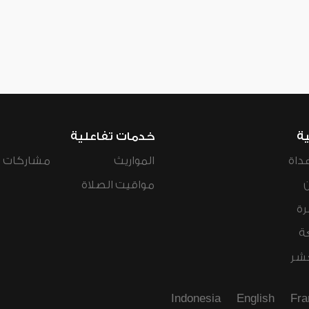
ية
خدمات تفاعلية
داة
المواريث
مشاركات ال
مواقيت الصلاة
رة
ة
عشر
Indonesia
English
Fra