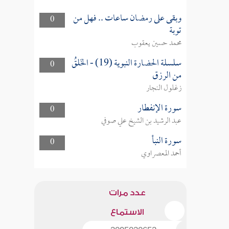
وبقى على رمضان ساعات .. فهل من
0
توبة
محمد حسين يعقوب
سلسلة الحضارة النبوية (19) - الخَلقُ
0
من الرزق
زغلول النجار
سورة الإنفطار
0
عبد الرشيد بن الشيخ علي صوفي
سورة النبأ
0
أحمد المعصراوي
عدد مرات
الاستماع