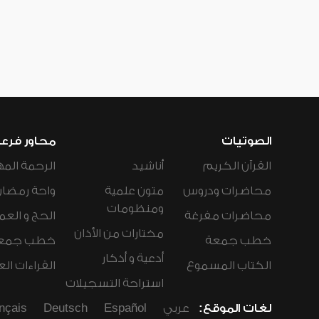
الصوتيات
محاور فرع
القرآن الكريم
أناشيد
الرحمة المه
محاضرات ودروس
متون علمية
واحة رمضان
ومنظومات
محاضرات مفرغة
الحج و العم
مختارات من الأذان
خطب جمعة
خطب جمع
أدعية و أذكار
الكتاب المسموع
القراءات ال
استراحة التسجيلات
لغات الموقع:
عربي
Español
Deutsch
nçais