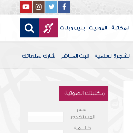
المكتبة
المواريث
بنين وبنات
الشجرة العلمية
البث المباشر
شارك بملفاتك
مكتبتك الصوتية
اسم
المستخدم:
كـلـــمـة