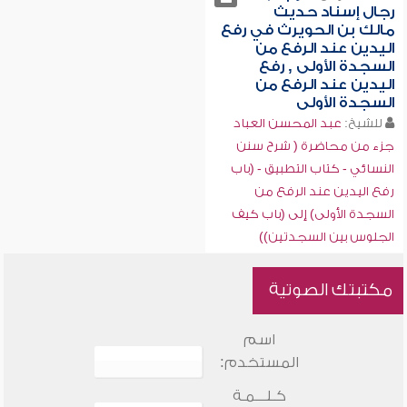
رجال إسناد حديث
مالك بن الحويرث في رفع
اليدين عند الرفع من
السجدة الأولى , رفع
اليدين عند الرفع من
السجدة الأولى
للشيخ:
عبد المحسن العباد
جزء من محاضرة ( شرح سنن
النسائي - كتاب التطبيق - (باب
رفع اليدين عند الرفع من
السجدة الأولى) إلى (باب كيف
الجلوس بين السجدتين))
مكتبتك الصوتية
اسم
المستخدم:
كـلـــمـة