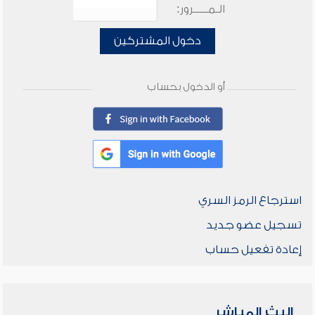
الـمـــــرور:
دخول المشتركين
أو الدخول بحساب
استرجاع الرمز السري
تسجيل عضو جديد
إعادة تفعيل حساب
البث المباشر