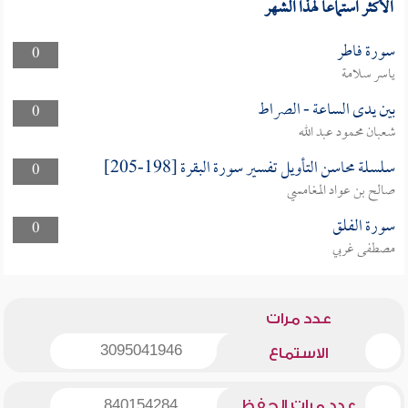
الأكثر استماعا لهذا الشهر
سورة فاطر
0
ياسر سلامة
بين يدى الساعة - الصراط
0
شعبان محمود عبد الله
سلسلة محاسن التأويل تفسير سورة البقرة [198-205]
0
صالح بن عواد المغامسي
سورة الفلق
0
مصطفى غربي
عدد مرات
3095041946
الاستماع
عدد مرات الحفظ
840154284