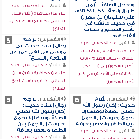
ويعجل الصلاة ...) من
للشيخ:
عبد المحسن العباد
طريق رابعة , ذكر الاختلاف
جزء من محاضرة ( شرح سنن
على سليمان بن مهران
النسائي - كتاب مناسك الحج -
في حديث عائشة في
التمتع)
تأخير السحور واختلاف
ألفاظهم
الفهرس:
تراجم
للشيخ:
عبد المحسن العباد
رجال إسناد حديث أبي
جزء من محاضرة ( شرح سنن
موسى في نهي عمر عن
المتعة , التمتع
النسائي - كتاب الصيام - (باب
للشيخ:
عبد المحسن العباد
تأخير السحور) إلى (باب ذكر
جزء من محاضرة ( شرح سنن
الاختلاف على الأعمش في خبر
النسائي - كتاب مناسك الحج -
تأخير السحور))
التمتع)
الفهرس:
شرح
الفهرس:
تراجم
حديث: (كان رسول الله
رجال إسناد حديث:
يصلي الصلاة لوقتها إلا
(كان رسول الله يصلي
بجمع وعرفات) , الجمع
الصلاة لوقتها إلا بجمع
بين الظهر والعصر بعرفة
وعرفات) , الجمع بين
الظهر والعصر بعرفة
للشيخ:
عبد المحسن العباد
للشيخ:
عبد المحسن العباد
جزء من محاضرة ( شرح سنن