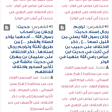
حديث ابن عباس في الوتر - باب
حديث ابن عباس في الوتر - باب
ذكر الاختلاف على الزهري في
ذكر الاختلاف على الزهري في
حديث أبي أيوب في الوتر)
حديث أبي أيوب في الوتر)
الفهرس:
تراجم
الفهرس:
حديث:
رجال إسناد حديث:
(رجلان من أصحاب
(كان رسول الله يصلي من
رسول الله ... أحدهما يؤخر
الليل تسعاً ...) , ذكر
الصلاة والفطر ...) من
الاختلاف على حبيب بن
طريق ثالثة وتراجم رجال
أبي ثابت في حديث ابن
إسنادها , ذكر الاختلاف
عباس رضي الله عنهما في
على سليمان بن مهران
الوتر
في حديث عائشة في
تأخير السحور واختلاف
للشيخ:
عبد المحسن العباد
ألفاظهم
جزء من محاضرة ( شرح سنن
للشيخ:
عبد المحسن العباد
النسائي - كتاب قيام الليل
جزء من محاضرة ( شرح سنن
وتطوع النهار - باب ذكر الاختلاف
النسائي - كتاب الصيام - (باب
على حبيب بن أبي ثابت في
تأخير السحور) إلى (باب ذكر
حديث ابن عباس في الوتر - باب
الاختلاف على الأعمش في خبر
ذكر الاختلاف على الزهري في
تأخير السحور))
حديث أبي أيوب في الوتر)