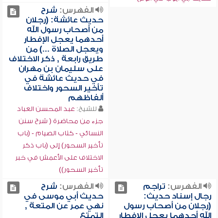
الفهرس:
شرح
حديث عائشة: (رجلان
من أصحاب رسول الله
أحدهما يعجل الإفطار
ويعجل الصلاة ...) من
طريق رابعة , ذكر الاختلاف
على سليمان بن مهران
في حديث عائشة في
تأخير السحور واختلاف
ألفاظهم
للشيخ:
عبد المحسن العباد
جزء من محاضرة ( شرح سنن
النسائي - كتاب الصيام - (باب
تأخير السحور) إلى (باب ذكر
الاختلاف على الأعمش في خبر
تأخير السحور))
الفهرس:
تراجم
الفهرس:
شرح
رجال إسناد حديث:
حديث أبي موسى في
(رجلان من أصحاب رسول
نهي عمر عن المتعة ,
الله أحدهما يعجل الإفطار
التمتع