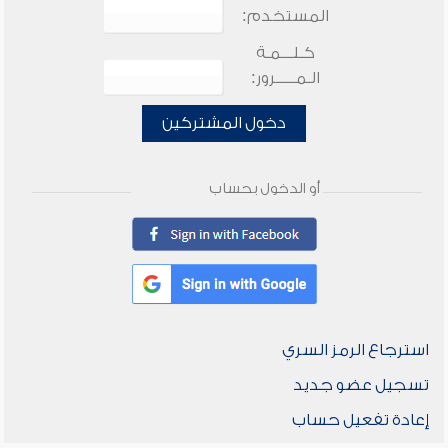
المستخدم:
كـلـــمـة
الـمـــــرور:
دخول المشتركين
أو الدخول بحساب
استرجاع الرمز السري
تسجيل عضو جديد
إعادة تفعيل حساب