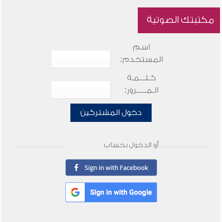
مكتبتك الصوتية
اسم
المستخدم:
كـلـــمـة
الـمـــــرور:
دخول المشتركين
أو الدخول بحساب