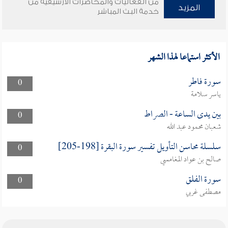
من الفعاليات والمحاضرات الأرشيفية من
المزيد
خدمة البث المباشر
الأكثر استماعا لهذا الشهر
سورة فاطر
0
ياسر سلامة
بين يدى الساعة - الصراط
0
شعبان محمود عبد الله
سلسلة محاسن التأويل تفسير سورة البقرة [198-205]
0
صالح بن عواد المغامسي
سورة الفلق
0
مصطفى غربي