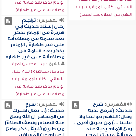
الإمام يذكر بعد قيامه في
النسائي - كتاب المواقيت - باب
مصلاه أنه على غير طهارة)
النهي عن الصلاة بعد العصر)
الفهرس:
تراجم
رجال إسناد حديث أبي
هريرة في الإمام يذكر
بعد قيامه في مصلاه أنه
على غير طهارة , الإمام
يذكر بعد قيامه في
مصلاه أنه على غير طهارة
للشيخ:
عبد المحسن العباد
جزء من محاضرة ( شرح سنن
النسائي - كتاب الإمامة - باب
الإمام يذكر بعد قيامه في
مصلاه أنه على غير طهارة)
الفهرس:
شرح
الفهرس:
شرح
حديث: (فرفع يديه
حديث: (... تعال أخبرك
وقال: اللهم حوالينا ولا
عن المسافر؛ إن الله وضع
علينا ...) من طريق أخرى ,
عنه الصيام ونصف الصلاة)
رفع الإمام يديه عند
من طريق ثانية , ذكر وضع
مسألة إمساك المطر
الصيام عن المسافر،