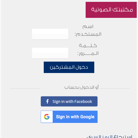
مكتبتك الصوتية
اسم
المستخدم:
كـلـــمـة
الـمـــــرور:
دخول المشتركين
أو الدخول بحساب
استرجاع الرمز السري