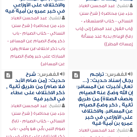
والاختلاف على الأوزاعي
للشيخ:
عبد المحسن العباد
في خبر عمرو بن أمية فيه
جزء من محاضرة ( شرح سنن
للشيخ:
عبد المحسن العباد
النسائي - كتاب الاستسقاء -
جزء من محاضرة ( شرح سنن
(باب القول عند المطر) إلى (باب
النسائي - كتاب الصيام - باب
رفع الإمام يديه عند مسألة
ذكر وضع الصيام عن المسافر -
إمساك المطر))
باب ذكر اختلاف ابن سلام وابن
المبارك على خبر وضع الصيام
عن المسافر)
الفهرس:
تراجم
الفهرس:
شرح
رجال إسناد حديث: (...
حديث: (من صام الأبد
تعال أخبرك عن المسافر؛
فلا صام) من طريق ثانية ,
إن الله وضع عنه الصيام
ذكر الاختلاف على عطاء
ونصف الصلاة) من طريق
في الخبر فيه
ثانية , ذكر وضع الصيام
للشيخ:
عبد المحسن العباد
عن المسافر، والاختلاف
جزء من محاضرة ( شرح سنن
على الأوزاعي في خبر
النسائي - كتاب الصيام - تابع
عمرو بن أمية فيه
صوم النبي بأبي هو وأمي - باب
للشيخ:
عبد المحسن العباد
ذكر الاختلاف على عطاء في خبر