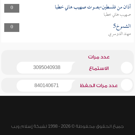
أذان من فلسطين-بصوت صهيب هاني خطبا
0
صهيب هاني خطبا
الشموخ5
0
مهند الدوسري
عدد مرات
3095040938
الاستماع
عدد مرات الحفظ
840140671
جميع الحقوق محفوظة © 2026 - 1998 لشبكة إسلام ويب