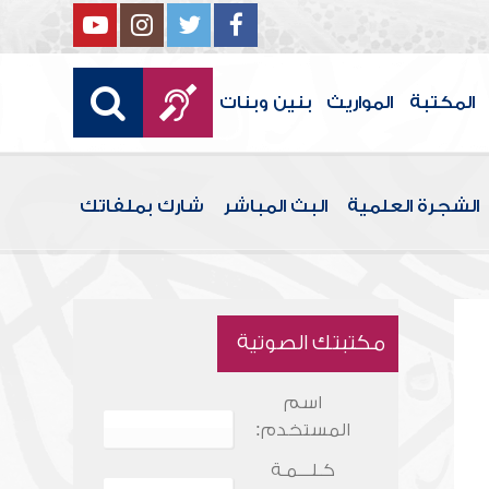
المكتبة
المواريث
بنين وبنات
الشجرة العلمية
البث المباشر
شارك بملفاتك
مكتبتك الصوتية
اسم
المستخدم:
كـلـــمـة