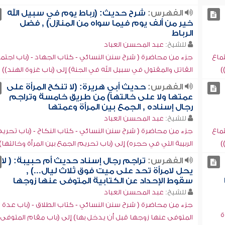
الفهرس:
شرح حديث: (رباط يوم في سبيل الله
خير من ألف يوم فيما سواه من المنازل) , فضل
الرباط
للشيخ:
عبد المحسن العباد
ماع
جزء من محاضرة ( شرح سنن النسائي - كتاب الجهاد - (باب اجتما
)
القاتل والمقتول في سبيل الله في الجنة) إلى (باب غزوة الهند))
الفهرس:
حديث أبي هريرة: (لا تنكح المرأة على
عمتها ولا على خالتها) من طريق خامسة وتراجم
رجال إسناده , الجمع بين المرأة وعمتها
للشيخ:
عبد المحسن العباد
ماع
جزء من محاضرة ( شرح سنن النسائي - كتاب النكاح - (باب تحري
)
الربيبة التي في حجره) إلى (باب تحريم الجمع بين المرأة وخالتها)
الفهرس:
تراجم رجال إسناد حديث أم حبيبة: ( لا
يحل لامرأة تحد على ميت فوق ثلاث ليال...) ,
سقوط الإحداد عن الكتابية المتوفى عنها زوجها
للشيخ:
عبد المحسن العباد
جزء من محاضرة ( شرح سنن النسائي - كتاب الطلاق - (باب عدة
ة
المتوفى عنها زوجها قبل أن يدخل بها) إلى (باب مقام المتوفى