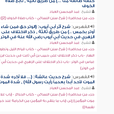
خلفه طائفة منا ...) من طريق ثانية , تابع صلاة
الخوف
للشيخ:
عبد المحسن العباد
جزء من محاضرة ( شرح سنن النسائي - كتاب صلاة الخوف [2])
الفهرس:
شرح أثر أبي أيوب: (الوتر حق فمن شاء
أوتر بخمس ..) من طريق ثالثة , ذكر الاختلاف على
الزهري في حديث أبي أيوب رضي الله عنه في الوتر
للشيخ:
عبد المحسن العباد
جزء من محاضرة ( شرح سنن النسائي - كتاب قيام الليل وتطو
النهار - باب ذكر الاختلاف على حبيب بن أبي ثابت في حديث ابن
عباس في الوتر - باب ذكر الاختلاف على الزهري في حديث أبي 
في الوتر)
الفهرس:
شرح حديث عائشة: (... فلا أكره شدة
الموت لأحد أبداً بعدما رأيت رسول الله) , شدة المو
للشيخ:
عبد المحسن العباد
جزء من محاضرة ( شرح سنن النسائي - كتاب الجنائز - (باب علا
موت المؤمن) إلى (باب ما يلقى به المؤمن من الكرامة عند خر
نفسه))