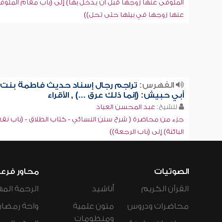
المتوفى عنها زوجها قبل أن يدخل بها) إلى (باب مقام المتوف
عنها زوجها في بيتها حتى تحل))
الفهرس:
تراجم رجال إسناد حديث فاطمة بنت
أبي حبيش: (إنما ذلك عرق ...) , الأقراء
للشيخ:
عبد المحسن العباد
جزء من محاضرة ( شرح سنن النسائي - كتاب الطلاق - (باب نف
البائنة) إلى (باب الرجعة))
الصوتيات
محاور فرع
القرآن الكريم
أناشيد
الرحمة المه
محاضرات ودروس
متون علمية
واحة رمضان
ومنظومات