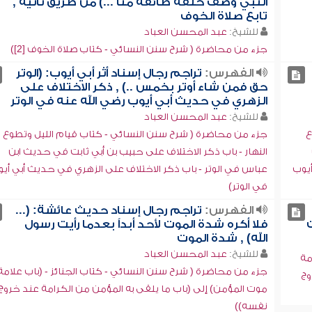
النبي وصف خلفه طائفة منا ...) من طريق ثانية ,
تابع صلاة الخوف
للشيخ:
عبد المحسن العباد
جزء من محاضرة ( شرح سنن النسائي - كتاب صلاة الخوف [2])
الفهرس:
تراجم رجال إسناد أثر أبي أيوب: (الوتر
حق فمن شاء أوتر بخمس ..) , ذكر الاختلاف على
الزهري في حديث أبي أيوب رضي الله عنه في الوتر
للشيخ:
عبد المحسن العباد
ع
جزء من محاضرة ( شرح سنن النسائي - كتاب قيام الليل وتطوع
النهار - باب ذكر الاختلاف على حبيب بن أبي ثابت في حديث ابن
أيوب
عباس في الوتر - باب ذكر الاختلاف على الزهري في حديث أبي أي
في الوتر)
الفهرس:
تراجم رجال إسناد حديث عائشة: (...
ت
فلا أكره شدة الموت لأحد أبداً بعدما رأيت رسول
الله) , شدة الموت
للشيخ:
عبد المحسن العباد
مة
جزء من محاضرة ( شرح سنن النسائي - كتاب الجنائز - (باب علامة
وج
موت المؤمن) إلى (باب ما يلقى به المؤمن من الكرامة عند خروج
نفسه))