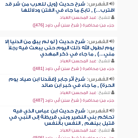
الفهرس:
شرح حديث (ويل للعرب من شر قد
اقترب...) , تابع ما جاء في الفتن ودلائلها
للشيخ:
عبد المحسن العباد
جزء من محاضرة ( شرح سنن أبي داود [476])
الفهرس:
شرح حديث ( لو لم يبق من الدنيا إلا
يوم لطول الله ذلك اليوم حتى يبعث فيه رجلاً
مني...) , ما جاء في ذكر المهدي
للشيخ:
عبد المحسن العباد
جزء من محاضرة ( شرح سنن أبي داود [481])
الفهرس:
شرح أثر جابر (فقدنا ابن صياد يوم
الحرة) , ما جاء في خبر ابن صائد
للشيخ:
عبد المحسن العباد
جزء من محاضرة ( شرح سنن أبي داود [487])
الفهرس:
شرح حديث ابن عباس الذي فيه
تحاكم بني النضير وبني قريظة إلى النبي في
قتيل بينهم , النفس بالنفس
للشيخ:
عبد المحسن العباد
جزء من محاضرة ( شرح سنن أبي داود [505])