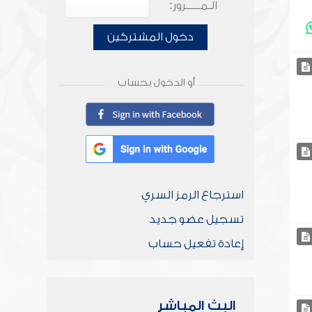
الـمـــــرور:
دخول المشتركين
أو الدخول بحساب
استرجاع الرمز السري
تسجيل عضو جديد
إعادة تفعيل حساب
البث المباشر