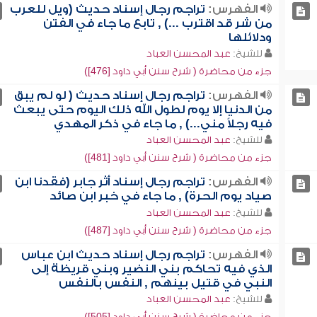
الفهرس:
تراجم رجال إسناد حديث (ويل للعرب
من شر قد اقترب ...) , تابع ما جاء في الفتن
ودلائلها
للشيخ:
عبد المحسن العباد
جزء من محاضرة ( شرح سنن أبي داود [476])
الفهرس:
تراجم رجال إسناد حديث ( لو لم يبق
من الدنيا إلا يوم لطول الله ذلك اليوم حتى يبعث
فيه رجلاً مني...) , ما جاء في ذكر المهدي
للشيخ:
عبد المحسن العباد
جزء من محاضرة ( شرح سنن أبي داود [481])
الفهرس:
تراجم رجال إسناد أثر جابر (فقدنا ابن
صياد يوم الحرة) , ما جاء في خبر ابن صائد
للشيخ:
عبد المحسن العباد
جزء من محاضرة ( شرح سنن أبي داود [487])
الفهرس:
تراجم رجال إسناد حديث ابن عباس
الذي فيه تحاكم بني النضير وبني قريظة إلى
النبي في قتيل بينهم , النفس بالنفس
للشيخ:
عبد المحسن العباد
جزء من محاضرة ( شرح سنن أبي داود [505])