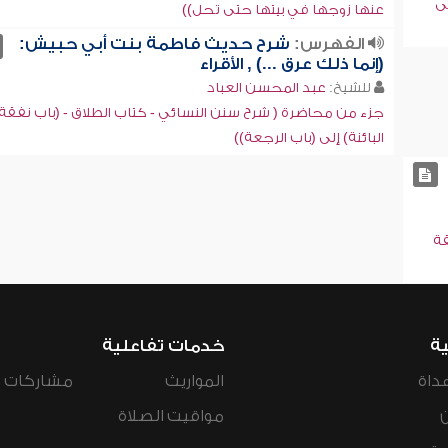
ى
عنها زوجها في بيتها حتى تحل))
الفهرس:
شرح حديث فاطمة بنت أبي حبيش:
(إنما ذلك عرق ...) , الأقراء
للشيخ:
عبد المحسن العباد
جزء من محاضرة ( شرح سنن النسائي - كتاب الطلاق - (باب نفقة
البائنة) إلى (باب الرجعة))
قة
ية
خدمات تفاعلية
داة
المواريث
مشاركات ال
مواقيت الصلاة