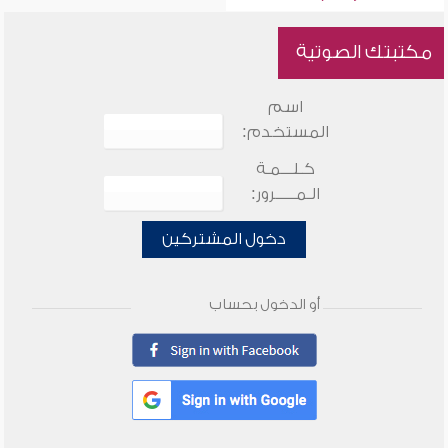
مكتبتك الصوتية
اسم
المستخدم:
كـلـــمـة
الـمـــــرور:
دخول المشتركين
أو الدخول بحساب