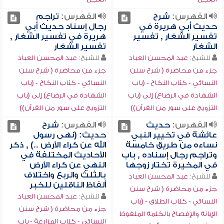
الفهرس:
شرح
الفهرس:
تراجم
حديث أبي هريرة في
رجال إسناد حديث أبي
تفسير الشغار , تفسير
هريرة في تفسير الشغار ,
الشغار
تفسير الشغار
للشيخ:
عبد المحسن العباد
للشيخ:
عبد المحسن العباد
جزء من محاضرة ( شرح سنن
جزء من محاضرة ( شرح سنن
النسائي - كتاب النكاح - (باب
النسائي - كتاب النكاح - (باب
الشهادة في الرضاع) إلى (باب
الشهادة في الرضاع) إلى (باب
التزويج على سور من القرآن))
التزويج على سور من القرآن))
الفهرس:
حديث
الفهرس:
شرح
عائشة في تخيير النبي
حديث: (نهى رسول
نساءه من طريق خامسة
الله عن كراء الأرض ..) , ذكر
وتراجم رجال إسناده , باب
الأحاديث المختلفة في
في المخيرة تختار زوجها
النهي عن كراء الأرض
بالثلث والربع واختلاف
للشيخ:
عبد المحسن العباد
ألفاظ الناقلين للخبر
جزء من محاضرة ( شرح سنن
للشيخ:
عبد المحسن العباد
النسائي - كتاب الطلاق - (باب
جزء من محاضرة ( شرح سنن
الإبانة والإفصاح بالكلمة الملفوظ
النسائي - كتاب المزارعة - باب