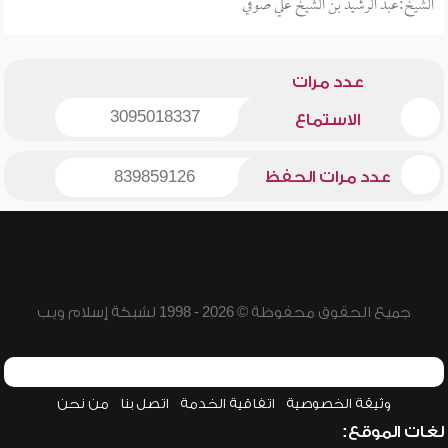
الشيخ:عبد الرشيد بن الشيخ علي صوفي
عدد مرات
3095018337
الاستماع
عدد مرات الحفظ
839859126
جميع الحقوق محفوظة © 2026 - 1998 لشبكة إسلام ويب
وثيقة الخصوصية
اتفاقية الخدمة
اتصل بنا
من نحن
لغات الموقع: