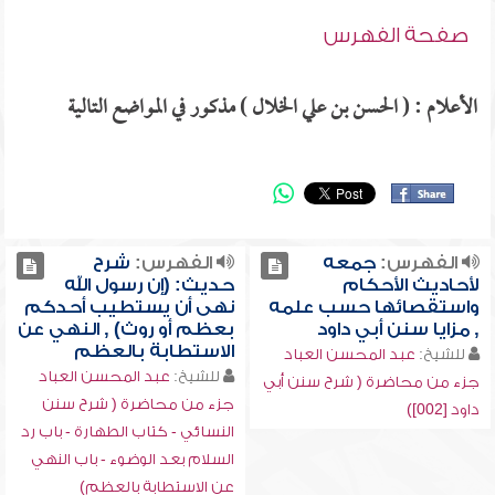
صفحة الفهرس
الأعلام : ( الحسن بن علي الخلال ) مذكور في المواضع التالية
الفهرس:
جمعه
الفهرس:
شرح
لأحاديث الأحكام
حديث: (إن رسول الله
واستقصائها حسب علمه
نهى أن يستطيب أحدكم
, مزايا سنن أبي داود
بعظم أو روث) , النهي عن
الاستطابة بالعظم
للشيخ:
عبد المحسن العباد
للشيخ:
عبد المحسن العباد
جزء من محاضرة ( شرح سنن أبي
جزء من محاضرة ( شرح سنن
داود [002])
النسائي - كتاب الطهارة - باب رد
السلام بعد الوضوء - باب النهي
عن الاستطابة بالعظم)