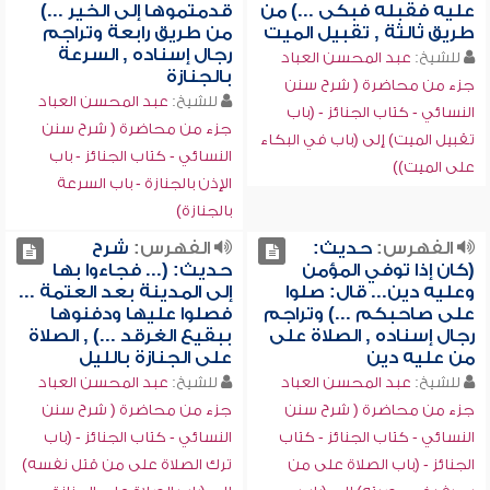
عليه فقبله فبكى ...) من
قدمتموها إلى الخير ...)
طريق ثالثة , تقبيل الميت
من طريق رابعة وتراجم
رجال إسناده , السرعة
للشيخ:
عبد المحسن العباد
بالجنازة
جزء من محاضرة ( شرح سنن
للشيخ:
عبد المحسن العباد
النسائي - كتاب الجنائز - (باب
جزء من محاضرة ( شرح سنن
تقبيل الميت) إلى (باب في البكاء
النسائي - كتاب الجنائز - باب
على الميت))
الإذن بالجنازة - باب السرعة
بالجنازة)
الفهرس:
حديث:
الفهرس:
شرح
(كان إذا توفي المؤمن
حديث: (... فجاءوا بها
وعليه دين... قال: صلوا
إلى المدينة بعد العتمة ...
على صاحبكم ...) وتراجم
فصلوا عليها ودفنوها
رجال إسناده , الصلاة على
ببقيع الغرقد ...) , الصلاة
من عليه دين
على الجنازة بالليل
للشيخ:
عبد المحسن العباد
للشيخ:
عبد المحسن العباد
جزء من محاضرة ( شرح سنن
جزء من محاضرة ( شرح سنن
النسائي - كتاب الجنائز - كتاب
النسائي - كتاب الجنائز - (باب
الجنائز - (باب الصلاة على من
ترك الصلاة على من قتل نفسه)