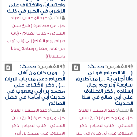
واحتساباً، والاختلاف على
الزهري في الخبر في ذلك
للشيخ:
عبد المحسن العباد
جزء من محاضرة ( شرح سنن
النسائي - كتاب الصيام - (باب
صيام يوم الشك) إلى (باب ثواب
من قام رمضان وصامه إيماناً
واحتساباً))
الفهرس:
حديث:
الفهرس:
حديث:
(... إلا الصيام هو لي
(... ومن كان من أهل
وأنا أجزي به ...) من طريق
الصيام دعي من باب الريان
سابعة وتراجم رجال
...) , ذكر الاختلاف على
إسناده , ذكر الاختلاف
محمد بن أبي يعقوب في
على أبي صالح في هذا
حديث أبي أمامة في فضل
الحديث
الصائم
للشيخ:
عبد المحسن العباد
للشيخ:
عبد المحسن العباد
جزء من محاضرة ( شرح سنن
جزء من محاضرة ( شرح سنن
النسائي - كتاب الصيام - ذكر
النسائي - كتاب الصيام - ذكر
الاختلاف على أبي صالح في خبر
الاختلاف على محمد بن أبي