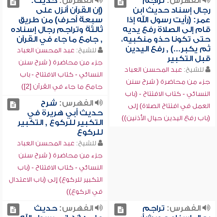
الفهرس:
تراجم
الفهرس:
حديث:
رجال إسناد حديث ابن
(إن القرآن أنزل على
عمر: (رأيت رسول الله إذا
سبعة أحرف) من طريق
قام إلى الصلاة رفع يديه
ثالثة وتراجم رجال إسناده
حتى تكونا حذو منكبيه،
, جامع ما جاء في القرآن
ثم يكبر...) , رفع اليدين
للشيخ:
عبد المحسن العباد
قبل التكبير
جزء من محاضرة ( شرح سنن
للشيخ:
عبد المحسن العباد
النسائي - كتاب الافتتاح - باب
جزء من محاضرة ( شرح سنن
جامع ما جاء في القرآن [2])
النسائي - كتاب الافتتاح - (باب
الفهرس:
شرح
العمل في افتتاح الصلاة) إلى
حديث أبي هريرة في
(باب رفع اليدين حيال الأذنين))
التكبير للركوع , التكبير
للركوع
للشيخ:
عبد المحسن العباد
جزء من محاضرة ( شرح سنن
النسائي - كتاب الافتتاح - (باب
التكبير للركوع) إلى (باب الاعتدال
في الركوع))
الفهرس:
تراجم
الفهرس:
حديث