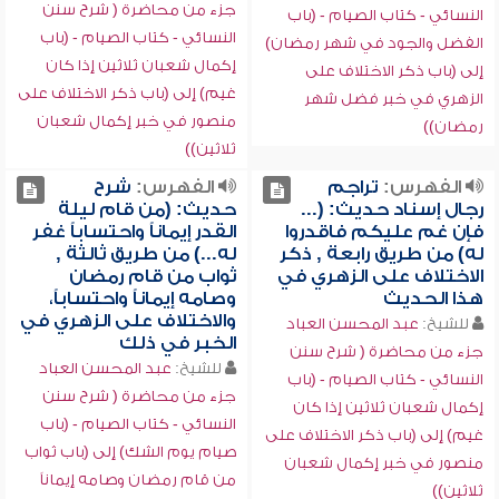
جزء من محاضرة ( شرح سنن
النسائي - كتاب الصيام - (باب
النسائي - كتاب الصيام - (باب
الفضل والجود في شهر رمضان)
إكمال شعبان ثلاثين إذا كان
إلى (باب ذكر الاختلاف على
غيم) إلى (باب ذكر الاختلاف على
الزهري في خبر فضل شهر
منصور في خبر إكمال شعبان
رمضان))
ثلاثين))
الفهرس:
تراجم
الفهرس:
شرح
رجال إسناد حديث: (...
حديث: (من قام ليلة
فإن غم عليكم فاقدروا
القدر إيماناً واحتساباً غفر
له) من طريق رابعة , ذكر
له...) من طريق ثالثة ,
الاختلاف على الزهري في
ثواب من قام رمضان
هذا الحديث
وصامه إيماناً واحتساباً،
والاختلاف على الزهري في
للشيخ:
عبد المحسن العباد
الخبر في ذلك
جزء من محاضرة ( شرح سنن
للشيخ:
عبد المحسن العباد
النسائي - كتاب الصيام - (باب
جزء من محاضرة ( شرح سنن
إكمال شعبان ثلاثين إذا كان
النسائي - كتاب الصيام - (باب
غيم) إلى (باب ذكر الاختلاف على
صيام يوم الشك) إلى (باب ثواب
منصور في خبر إكمال شعبان
من قام رمضان وصامه إيماناً
ثلاثين))