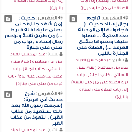
يحيف في وصيته) إلى (باب
إلى (باب الصلاة على الجنازة
الصلاة على من عليه دين))
بالليل))
الفهرس:
تراجم
الفهرس:
حديث:
رجال إسناد حديث: (...
(من شهد جنازة حتى
فجاءوا بها إلى المدينة
يصلى عليها فله قيراط
بعد العتمة ... فصلوا
...) من طريق ثانية وتراجم
عليها ودفنوها ببقيع
رجال إسناده , ثواب من
الغرقد ...) , الصلاة على
صلى على جنازة
الجنازة بالليل
للشيخ:
عبد المحسن العباد
للشيخ:
عبد المحسن العباد
جزء من محاضرة ( شرح سنن
جزء من محاضرة ( شرح سنن
النسائي - كتاب الجنائز - باب
النسائي - كتاب الجنائز - (باب
فضل من صلى عليه مائة - باب
ترك الصلاة على من قتل نفسه)
ثواب من صلى على جنازة)
إلى (باب الصلاة على الجنازة
الفهرس:
شرح
بالليل))
حديث أبي هريرة:
(سمعت رسول الله بعد
ذلك يستعيذ من عذاب
القبر) , التعوذ من عذاب
القبر
للشيخ:
عبد المحسن العباد