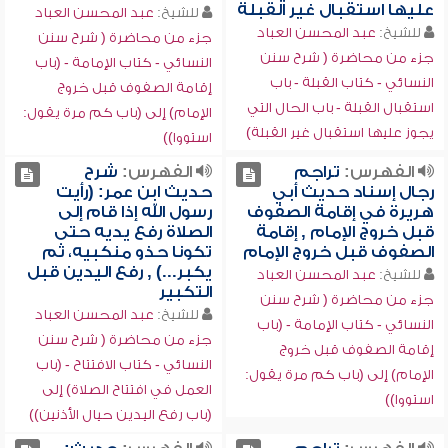
عليها استقبال غير القبلة
للشيخ:
عبد المحسن العباد
للشيخ:
عبد المحسن العباد
جزء من محاضرة ( شرح سنن
جزء من محاضرة ( شرح سنن
النسائي - كتاب الإمامة - (باب
النسائي - كتاب القبلة - باب
إقامة الصفوف قبل خروج
استقبال القبلة - باب الحال التي
الإمام) إلى (باب كم مرة يقول:
يجوز عليها استقبال غير القبلة)
استووا))
الفهرس:
تراجم
الفهرس:
شرح
رجال إسناد حديث أبي
حديث ابن عمر: (رأيت
هريرة في إقامة الصفوف
رسول الله إذا قام إلى
قبل خروج الإمام , إقامة
الصلاة رفع يديه حتى
الصفوف قبل خروج الإمام
تكونا حذو منكبيه، ثم
يكبر...) , رفع اليدين قبل
للشيخ:
عبد المحسن العباد
التكبير
جزء من محاضرة ( شرح سنن
للشيخ:
عبد المحسن العباد
النسائي - كتاب الإمامة - (باب
جزء من محاضرة ( شرح سنن
إقامة الصفوف قبل خروج
النسائي - كتاب الافتتاح - (باب
الإمام) إلى (باب كم مرة يقول:
العمل في افتتاح الصلاة) إلى
استووا))
(باب رفع اليدين حيال الأذنين))