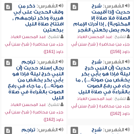
الفهرس:
شرح
الفهرس:
ذكر من
حديث (إذا أقيمت
وقف الحديث على أبي
الصلاة فلا صلاة إلا
هريرة وذكر تراجمهم ,
المكتوبة) , إذا أدرك الإمام
افتتاح صلاة الليل
ولم يصل ركعتي الفجر
بركعتين
للشيخ:
عبد المحسن العباد
للشيخ:
عبد المحسن العباد
جزء من محاضرة ( شرح سنن أبي
جزء من محاضرة ( شرح سنن أبي
داود [156])
داود [161])
الفهرس:
شرح
الفهرس:
تراجم
حديث (أن النبي خرج
رجال إسناد حديث (أن
ليلة فإذا هو بأبي بكر
النبي خرج ليلة فإذا هو
يخفض من صوته...) , ما
بأبي بكر يخفض من
جاء في رفع الصوت
صوته...) , ما جاء في رفع
بالقراءة في صلاة الليل
الصوت بالقراءة في صلاة
الليل
للشيخ:
عبد المحسن العباد
للشيخ:
عبد المحسن العباد
جزء من محاضرة ( شرح سنن أبي
جزء من محاضرة ( شرح سنن أبي
داود [162])
داود [162])
الفهرس:
شرح
الفهرس:
تراجم