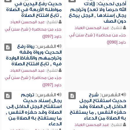
أخرى لحديث: (زادك
حديث رفع اليدين في
الله حرصاً ولا تعد) وتراجم
مواطنه الأربعة في الصلاة
رجال إسنادها , الرجل يركع
, تابع افتتاح الصلاة
دون الصف
للشيخ:
عبد المحسن العباد
للشيخ:
عبد المحسن العباد
جزء من محاضرة ( شرح سنن أبي
جزء من محاضرة ( شرح سنن أبي
داود [097])
داود [090])
الفهرس:
رواة رفع
الحديث ورواة وقفه
وتراجمهم والألفاظ الواردة
فيه , تابع افتتاح الصلاة
للشيخ:
عبد المحسن العباد
جزء من محاضرة ( شرح سنن أبي
داود [097])
الفهرس:
شرح
الفهرس:
تراجم
حديث استفتاح الرجل
رجال إسناد حديث
الداخل إلى الصلاة وقد
استفتاح الرجل الداخل إلى
حفزه النفس , ما يستفتح
الصلاة وقد حفزه النفس ,
به الصلاة من الدعاء
ما يستفتح به الصلاة من
الدعاء
للشيخ:
عبد المحسن العباد