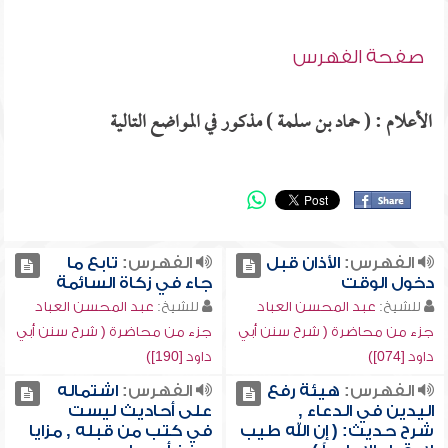
صفحة الفهرس
الأعلام : ( حماد بن سلمة ) مذكور في المواضع التالية
الفهرس:
الأذان قبل
الفهرس:
تابع ما
دخول الوقت
جاء في زكاة السائمة
للشيخ:
عبد المحسن العباد
للشيخ:
عبد المحسن العباد
جزء من محاضرة ( شرح سنن أبي
جزء من محاضرة ( شرح سنن أبي
داود [074])
داود [190])
الفهرس:
هيئة رفع
الفهرس:
اشتماله
اليدين في الدعاء ,
على أحاديث ليست
شرح حديث: ( إن الله طيب
في كتب من قبله , مزايا