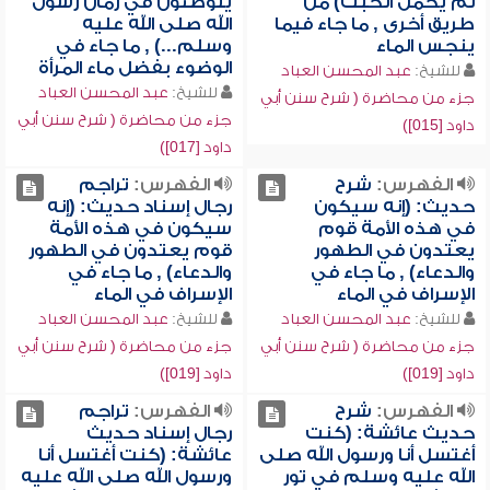
لم يحمل الخبث) من
يتوضئون في زمان رسول
طريق أخرى , ما جاء فيما
الله صلى الله عليه
ينجس الماء
وسلم...) , ما جاء في
الوضوء بفضل ماء المرأة
للشيخ:
عبد المحسن العباد
للشيخ:
عبد المحسن العباد
جزء من محاضرة ( شرح سنن أبي
جزء من محاضرة ( شرح سنن أبي
داود [015])
داود [017])
الفهرس:
شرح
الفهرس:
تراجم
حديث: (إنه سيكون
رجال إسناد حديث: (إنه
في هذه الأمة قوم
سيكون في هذه الأمة
يعتدون في الطهور
قوم يعتدون في الطهور
والدعاء) , ما جاء في
والدعاء) , ما جاء في
الإسراف في الماء
الإسراف في الماء
للشيخ:
عبد المحسن العباد
للشيخ:
عبد المحسن العباد
جزء من محاضرة ( شرح سنن أبي
جزء من محاضرة ( شرح سنن أبي
داود [019])
داود [019])
الفهرس:
شرح
الفهرس:
تراجم
حديث عائشة: (كنت
رجال إسناد حديث
أغتسل أنا ورسول الله صلى
عائشة: (كنت أغتسل أنا
الله عليه وسلم في تور
ورسول الله صلى الله عليه