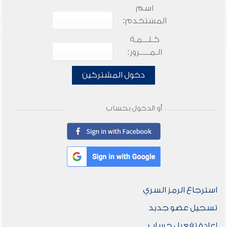
اسم
المستخدم:
كـلـــمـة
الـمـــــرور:
دخول المشتركين
أو الدخول بحساب
استرجاع الرمز السري
تسجيل عضو جديد
إعادة تفعيل حساب