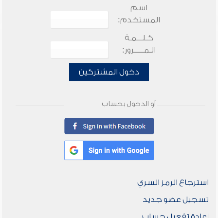
اسم
المستخدم:
كـلـــمـة
الـمـــــرور:
دخول المشتركين
أو الدخول بحساب
استرجاع الرمز السري
تسجيل عضو جديد
إعادة تفعيل حساب