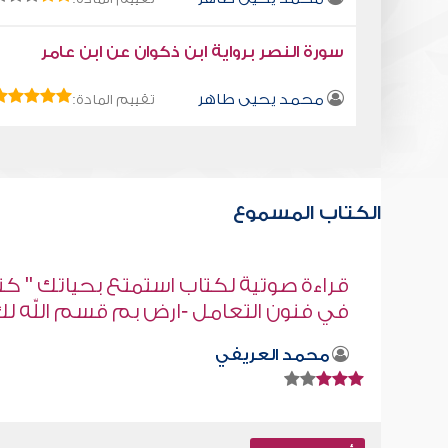
سورة النصر برواية ابن ذكوان عن ابن عامر
محمد يحيى طاهر
تقييم المادة:
الكتاب المسموع
" كتاب
كتاب تلبيس إبليس 56
ه لك
أبو الفرج ابن الجوزي