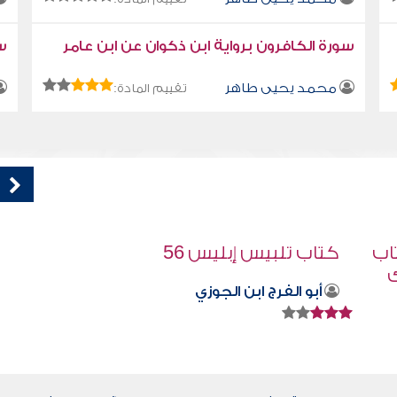
سورة الكافرون برواية ابن ذكوان عن ابن عامر
سو
محمد يحيى طاهر
تقييم المادة:
العالم من يخشى الله
صابر دياب