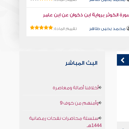
رة الكوثر برواية ابن ذكوان عن ابن عامر
محمد يحيى طاهر
تقييم المادة:
البث المباشر
(2) شبهات وردود
ق
أخلاقنا أصالة ومعاصرة
ف
صابر دياب
وأمنهم من خوف 9
سلسلة محاضرات نفحات رمضانية
1444هـ