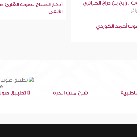
 . رابح بن دراح الجزائري
أذكار الصباح بصوت القارئ ص
ائر
الألفي
صوت أحمد الكوردي
اطبية
شرح متن الدرة
تطبيق صوتي