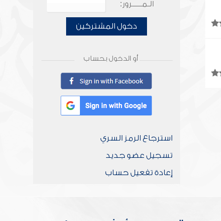
الـمـــــرور:
دخول المشتركين
أو الدخول بحساب
استرجاع الرمز السري
تسجيل عضو جديد
إعادة تفعيل حساب