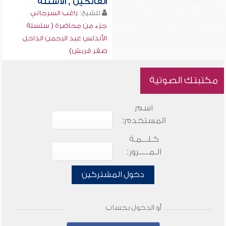
الفاتحين , الأسئلة
للشيخ:
راغب السرجاني
جزء من محاضرة ( سلسلة
الأندلس عبد الرحمن الداخل
صقر قريش)
مكتبتك الصوتية
اسم
المستخدم:
كـلـــمـة
الـمـــــرور:
دخول المشتركين
أو الدخول بحساب