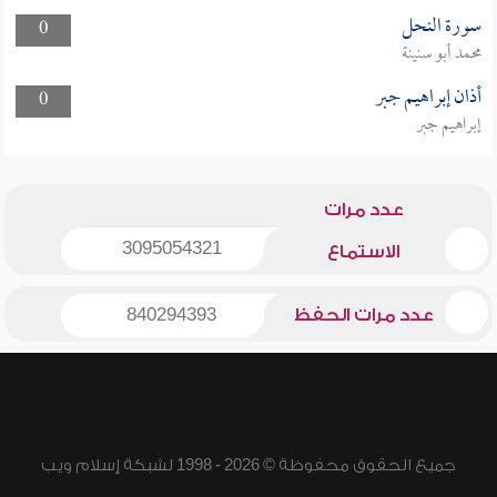
سورة النحل
0
محمد أبو سنينة
أذان إبراهيم جبر
0
إبراهيم جبر
عدد مرات
3095054321
الاستماع
عدد مرات الحفظ
840294393
جميع الحقوق محفوظة © 2026 - 1998 لشبكة إسلام ويب