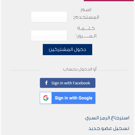
اسم
المستخدم:
كـلـــمـة
الـمـــــرور:
دخول المشتركين
أو الدخول بحساب
استرجاع الرمز السري
تسجيل عضو جديد