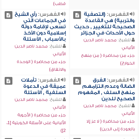
قطب)
الفهرس:
(التصفية
الفهرس:
رأي الشيخ
والتربية) هي القاعدة
في الجماعات التي
الصحيحة للتغيير , حديث
تسعى لإقامة دولة
حول الأحداث في الجزائر
إسلامية دون الأخذ
بالأسباب , الأسئلة
للشيخ:
محمد ناصر الدين
للشيخ:
محمد ناصر الدين
الألباني
الألباني
جزء من محاضرة ( من منهج
جزء من محاضرة ( الوحدة
الخوارج)
والاتفاق)
الفهرس:
الفرق
الفهرس:
تأملات
الضالة وعدم التزامهم
عميقة في الدعوة
منهج السلف , المفهوم
السلفية , الأسئلة
الصحيح للدين
للشيخ:
محمد ناصر الدين
للشيخ:
محمد ناصر الدين
الألباني
الألباني
جزء من محاضرة ( الأجوبة
جزء من محاضرة ( لا عز إلا
الألبانية على الأسئلة الكويتية [1،
بالعودة إلى الدين)
2])