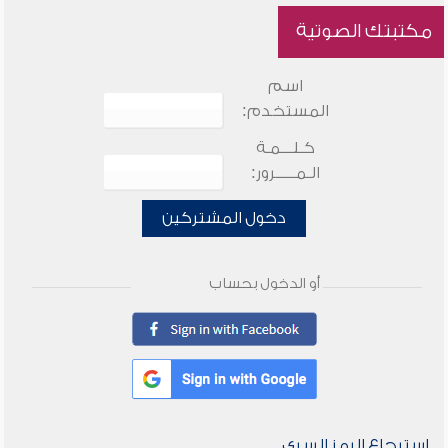
مكتبتك الصوتية
اسم
المستخدم:
كـلـــمـة
الـمـــــرور:
دخول المشتركين
أو الدخول بحساب
استرجاع الرمز السري