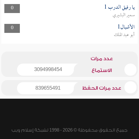
يا رفيق الدرب 1
0
سمير البشيري
الأشبال1
0
أبو عبد الملك
عدد مرات
3094998454
الاستماع
عدد مرات الحفظ
839655491
جميع الحقوق محفوظة © 2026 - 1998 لشبكة إسلام ويب