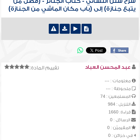
شرح سنن النسائي - كتاب الجنائز - (فضل من
يتبع جنازة) إلى (باب مكان الماشي من الجنازة)
عبد المحسن العباد
تقييم المادة:
معلومات : ---
ملحوظة : ---
المستمعين : 74
التنزيل : 984
قراءة: 1660
الرسائل : 0
المقيميّن : 0
في خزائن : 0