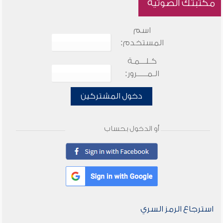
مكتبتك الصوتية
اسم
المستخدم:
كـلـــمـة
الـمـــــرور:
دخول المشتركين
أو الدخول بحساب
استرجاع الرمز السري