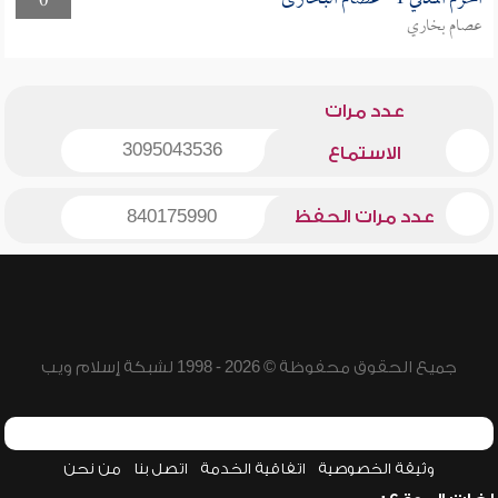
0
عصام بخاري
عدد مرات
3095043536
الاستماع
عدد مرات الحفظ
840175990
جميع الحقوق محفوظة © 2026 - 1998 لشبكة إسلام ويب
وثيقة الخصوصية
اتفاقية الخدمة
اتصل بنا
من نحن