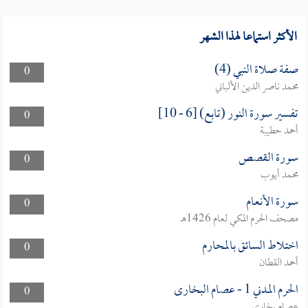
الأكثر استماعا لهذا الشهر
صفة صلاة النبي (4)
0
محمد ناصر الدين الألباني
تفسير سورة النور (تابع) [6 - 10]
0
أحمد حطيبة
سورة القصص
0
محمد أيوب
سورة الأنعام
0
مصحف الحرم المكي لعام 1426هـ
اختلاط السائق بالمحارم
0
أحمد القطان
الحرم المدني 1 - عصام البخارى
0
عصام بخاري