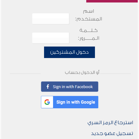
اسم
المستخدم:
كـلـــمـة
الـمـــــرور:
دخول المشتركين
أو الدخول بحساب
استرجاع الرمز السري
تسجيل عضو جديد