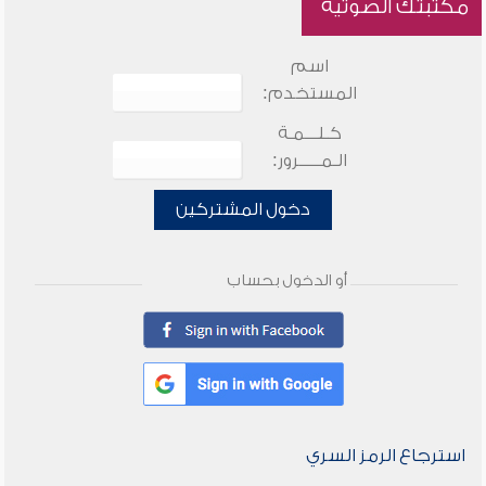
مكتبتك الصوتية
اسم
المستخدم:
كـلـــمـة
الـمـــــرور:
دخول المشتركين
أو الدخول بحساب
استرجاع الرمز السري