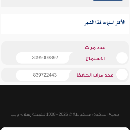
الأكثر استماعا لهذا الشهر
عدد مرات
3095003892
الاستماع
عدد مرات الحفظ
839722443
جميع الحقوق محفوظة © 2026 - 1998 لشبكة إسلام ويب