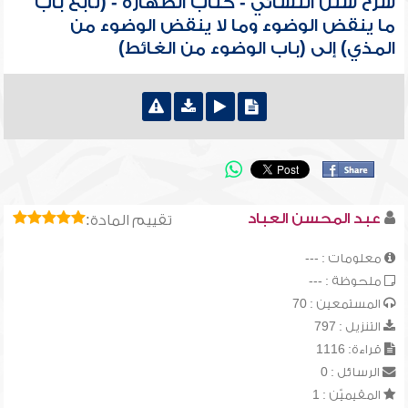
شرح سنن النسائي - كتاب الطهارة - (تابع باب
ما ينقض الوضوء وما لا ينقض الوضوء من
المذي) إلى (باب الوضوء من الغائط)
عبد المحسن العباد
تقييم المادة:
معلومات : ---
ملحوظة : ---
المستمعين : 70
التنزيل : 797
قراءة: 1116
الرسائل : 0
المقيميّن : 1