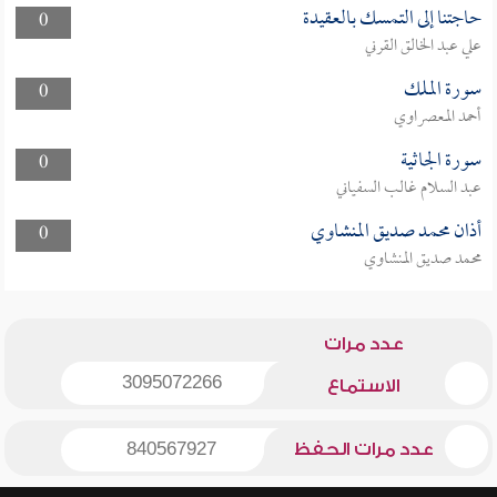
حاجتنا إلى التمسك بالعقيدة
0
علي عبد الخالق القرني
سورة الملك
0
أحمد المعصراوي
سورة الجاثية
0
عبد السلام غالب السفياني
أذان محمد صديق المنشاوي
0
محمد صديق المنشاوي
عدد مرات
3095072266
الاستماع
عدد مرات الحفظ
840567927