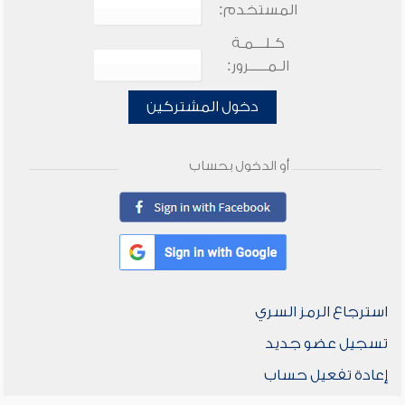
المستخدم:
كـلـــمـة
الـمـــــرور:
دخول المشتركين
أو الدخول بحساب
استرجاع الرمز السري
تسجيل عضو جديد
إعادة تفعيل حساب