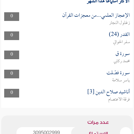
الأكثر استماعا لهذا الشهر
الإعجاز العلمي...من معجزات القرآن
0
زغلول النجار
القدر (24)
0
سفر الحوالي
سورة ق
0
محمد ركابي
سورة فصّلت
0
ياسر سلامة
أناشيد صلاح الدين [3]
0
فرقة الاعتصام
عدد مرات
3095002999
الاستماع