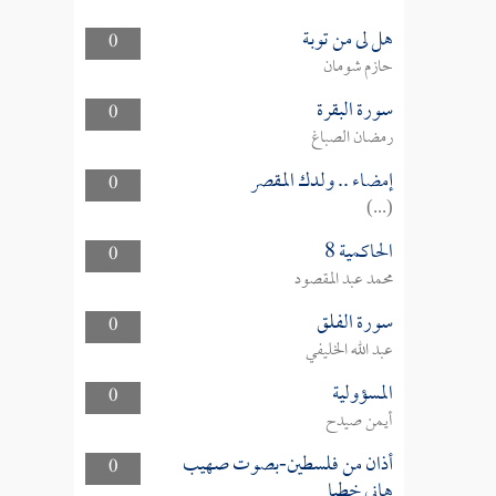
هل لى من توبة
0
حازم شومان
سورة البقرة
0
رمضان الصباغ
إمضاء .. ولدك المقصر
0
(...)
الحاكمية 8
0
محمد عبد المقصود
سورة الفلق
0
عبد الله الخليفي
المسؤولية
0
أيمن صيدح
أذان من فلسطين-بصوت صهيب
0
هاني خطبا