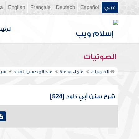
عربي
Español
Deutsch
Français
English
ia
الرئي
الصوتيات
الصوتيات
علماء ودعاة
عبد المحسن العباد
شرح
شرح سنن أبي داود [524]