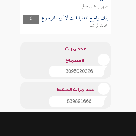
صهيب هاني خطبا
إنك راجع للدنيا قلت لا أريد الرجوع
0
خالد الراشد
عدد مرات
الاستماع
3095020326
عدد مرات الحفظ
839891666