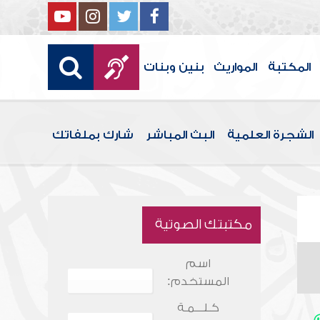
المكتبة
المواريث
بنين وبنات
الشجرة العلمية
البث المباشر
شارك بملفاتك
مكتبتك الصوتية
اسم
المستخدم:
كـلـــمـة