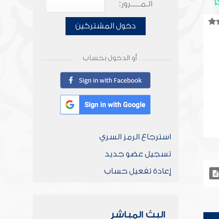
الـمـــــرور:
دخول المشتركين
أو الدخول بحساب
استرجاع الرمز السري
تسجيل عضو جديد
إعادة تفعيل حساب
البث المباشر