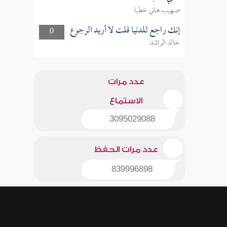
صهيب هاني خطبا
إنك راجع للدنيا قلت لا أريد الرجوع
0
خالد الراشد
عدد مرات
الاستماع
3095029088
عدد مرات الحفظ
839996898