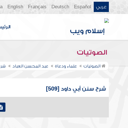
عربي
Español
Deutsch
Français
English
ia
الرئي
الصوتيات
الصوتيات
علماء ودعاة
عبد المحسن العباد
شرح
شرح سنن أبي داود [509]