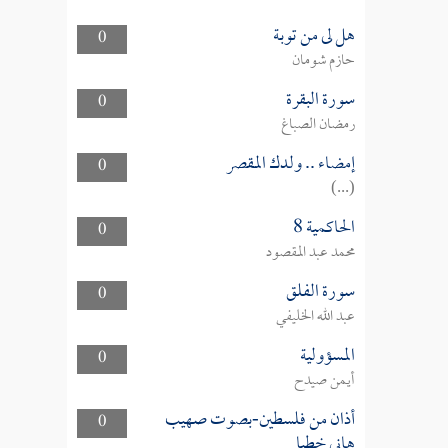
هل لى من توبة
0
حازم شومان
سورة البقرة
0
رمضان الصباغ
إمضاء .. ولدك المقصر
0
(...)
الحاكمية 8
0
محمد عبد المقصود
سورة الفلق
0
عبد الله الخليفي
المسؤولية
0
أيمن صيدح
أذان من فلسطين-بصوت صهيب
0
هاني خطبا