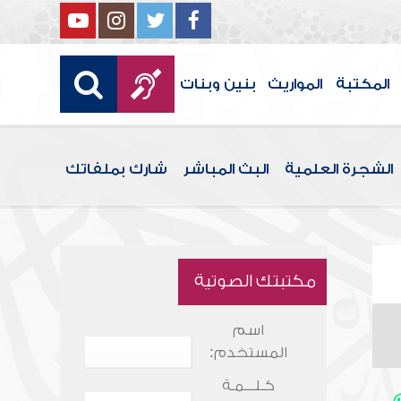
المكتبة
المواريث
بنين وبنات
الشجرة العلمية
البث المباشر
شارك بملفاتك
مكتبتك الصوتية
اسم
المستخدم:
كـلـــمـة