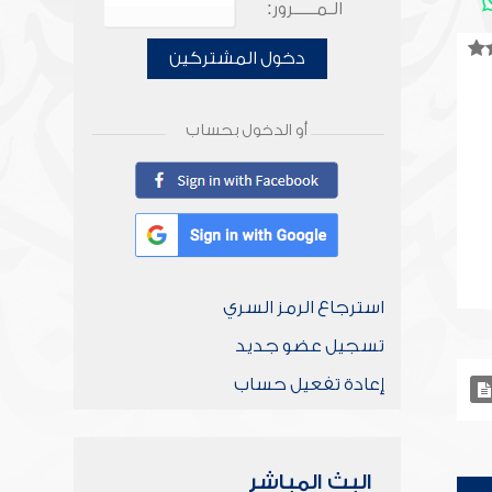
الـمـــــرور:
دخول المشتركين
أو الدخول بحساب
استرجاع الرمز السري
تسجيل عضو جديد
إعادة تفعيل حساب
البث المباشر