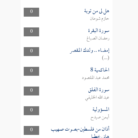
هل لى من توبة
0
حازم شومان
سورة البقرة
0
رمضان الصباغ
إمضاء .. ولدك المقصر
0
(...)
الحاكمية 8
0
محمد عبد المقصود
سورة الفلق
0
عبد الله الخليفي
المسؤولية
0
أيمن صيدح
أذان من فلسطين-بصوت صهيب
0
هاني خطبا