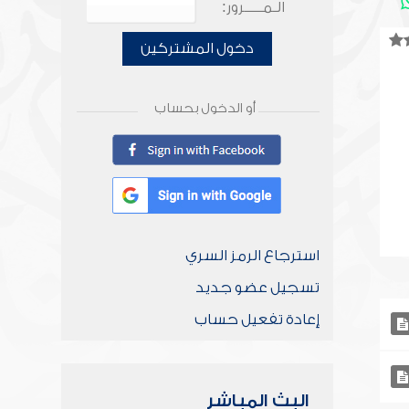
الـمـــــرور:
دخول المشتركين
أو الدخول بحساب
استرجاع الرمز السري
تسجيل عضو جديد
إعادة تفعيل حساب
البث المباشر