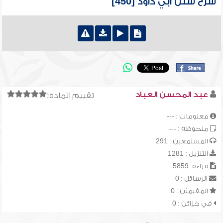
شرح سنن أبي داود [450]
عبد المحسن العباد
تقييم المادة:
معلومات : ---
ملحوظة : ---
المستمعين : 291
التنزيل : 1281
قراءة: 5859
الرسائل : 0
المقيميّن : 0
في خزائن : 0