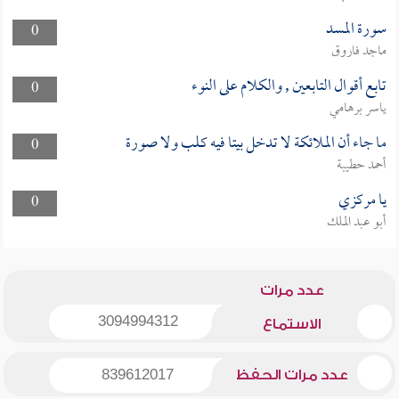
سورة المسد
0
ماجد فاروق
تابع أقوال التابعين , والكلام على النوء
0
ياسر برهامي
ما جاء أن الملائكة لا تدخل بيتا فيه كلب ولا صورة
0
أحمد حطيبة
يا مركزي
0
أبو عبد الملك
عدد مرات
3094994312
الاستماع
عدد مرات الحفظ
839612017