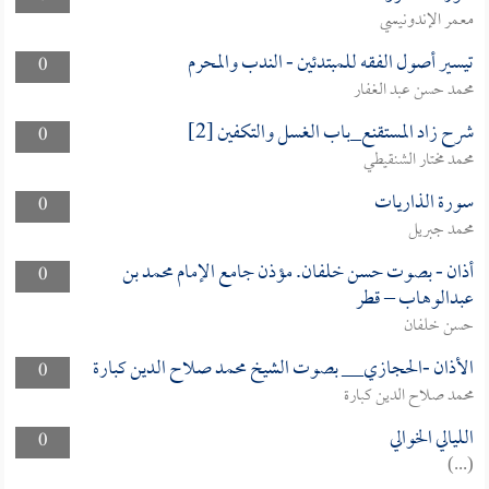
معمر الإندونيسي
تيسير أصول الفقه للمبتدئين - الندب والمحرم
0
محمد حسن عبد الغفار
شرح زاد المستقنع_باب الغسل والتكفين [2]
0
محمد مختار الشنقيطي
سورة الذاريات
0
محمد جبريل
أذان - بصوت حسن خلفان. مؤذن جامع الإمام محمد بن
0
عبدالوهاب – قطر
حسن خلفان
الأذان -الحجازي__ بصوت الشيخ محمد صلاح الدين كبارة
0
محمد صلاح الدين كبارة
الليالي الخوالي
0
(...)