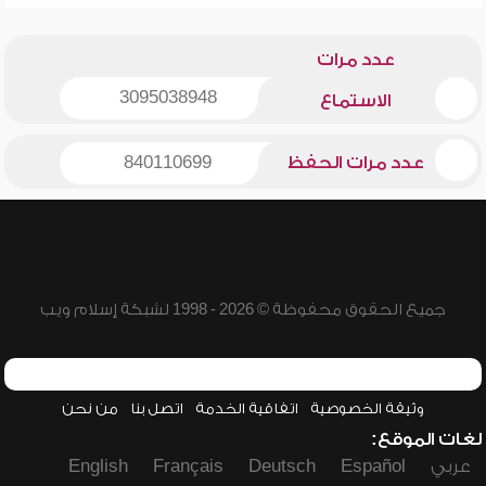
عدد مرات
3095038948
الاستماع
عدد مرات الحفظ
840110699
جميع الحقوق محفوظة © 2026 - 1998 لشبكة إسلام ويب
وثيقة الخصوصية
اتفاقية الخدمة
اتصل بنا
من نحن
لغات الموقع:
عربي
Español
Deutsch
Français
English