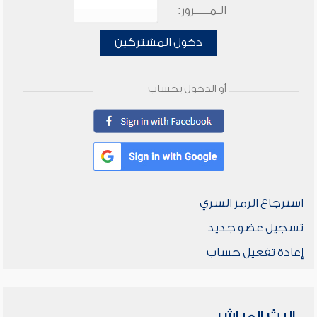
الـمـــــرور:
دخول المشتركين
أو الدخول بحساب
استرجاع الرمز السري
تسجيل عضو جديد
إعادة تفعيل حساب
البث المباشر