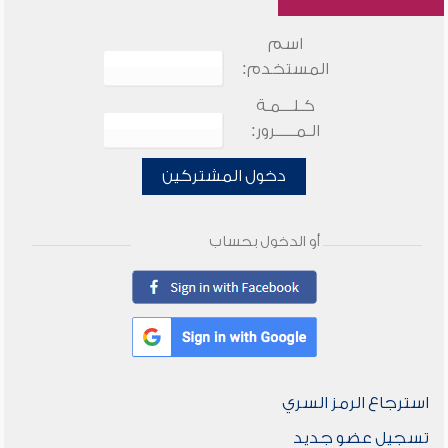
اسم
المستخدم:
كـلـــمـة
الـمـــــرور:
دخول المشتركين
أو الدخول بحساب
استرجاع الرمز السري
تسجيل عضو جديد