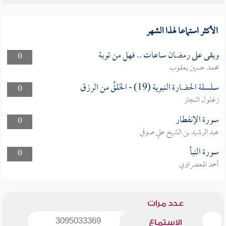
الأكثر استماعا لهذا الشهر
وبقى على رمضان ساعات .. فهل من توبة
0
محمد حسين يعقوب
سلسلة الحضارة النبوية (19) - الخَلقُ من الرزق
0
زغلول النجار
سورة الإنفطار
0
عبد الرشيد بن الشيخ علي صوفي
سورة النبأ
0
أحمد المعصراوي
عدد مرات
3095033369
الاستماع