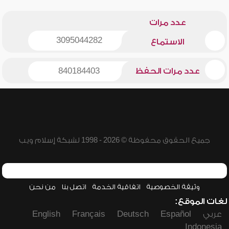
عدد مرات
3095044282
الاستماع
عدد مرات الحفظ
840184403
جميع الحقوق محفوظة © 2026 - 1998 لشبكة إسلام ويب
وثيقة الخصوصية
اتفاقية الخدمة
اتصل بنا
من نحن
لغات الموقع:
عربي
Español
Deutsch
Français
English
Indonesia