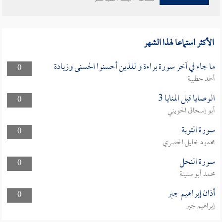
الأكثر استماعا لهذا الشهر
ما جاء في آخر سورة براءة و للذين أحسنوا الحسنى وزيادة
0
أحمد حطيبة
الوصايا قبل المنايا 3
0
أبو إسحاق الحويني
سورة التوبة
0
محمود خليل الحصري
سورة النحل
0
محمد أبو سنينة
أذان إبراهيم جبر
0
إبراهيم جبر