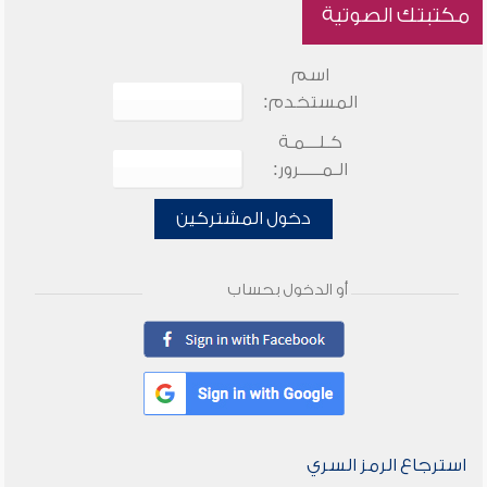
مكتبتك الصوتية
اسم
المستخدم:
كـلـــمـة
الـمـــــرور:
دخول المشتركين
أو الدخول بحساب
استرجاع الرمز السري