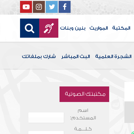
المكتبة
المواريث
بنين وبنات
الشجرة العلمية
البث المباشر
شارك بملفاتك
مكتبتك الصوتية
اسم
المستخدم:
كـلـــمـة