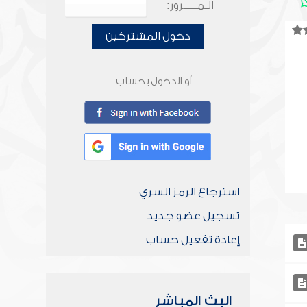
الـمـــــرور:
دخول المشتركين
أو الدخول بحساب
استرجاع الرمز السري
تسجيل عضو جديد
إعادة تفعيل حساب
البث المباشر