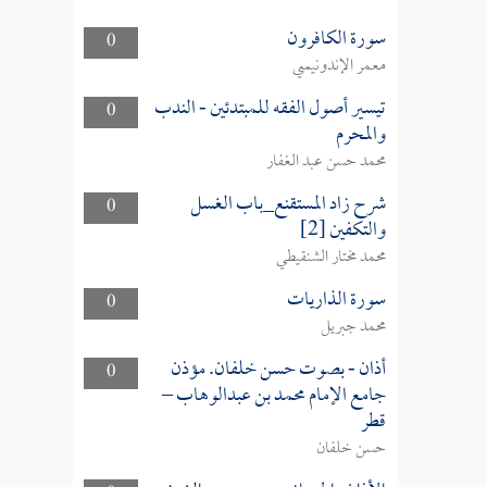
سورة الكافرون
0
معمر الإندونيسي
تيسير أصول الفقه للمبتدئين - الندب
0
والمحرم
محمد حسن عبد الغفار
شرح زاد المستقنع_باب الغسل
0
والتكفين [2]
محمد مختار الشنقيطي
سورة الذاريات
0
محمد جبريل
أذان - بصوت حسن خلفان. مؤذن
0
جامع الإمام محمد بن عبدالوهاب –
قطر
حسن خلفان