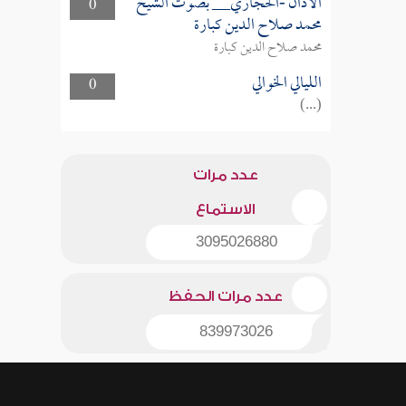
الأذان -الحجازي__ بصوت الشيخ
0
محمد صلاح الدين كبارة
محمد صلاح الدين كبارة
الليالي الخوالي
0
(...)
عدد مرات
الاستماع
3095026880
عدد مرات الحفظ
839973026