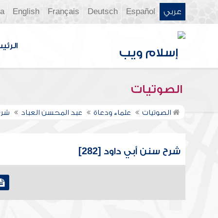
عربي
Español
Deutsch
Français
English
ia
الرئي
الصوتيات
الصوتيات
علماء ودعاة
عبد المحسن العباد
شرح
شرح سنن أبي داود [282]