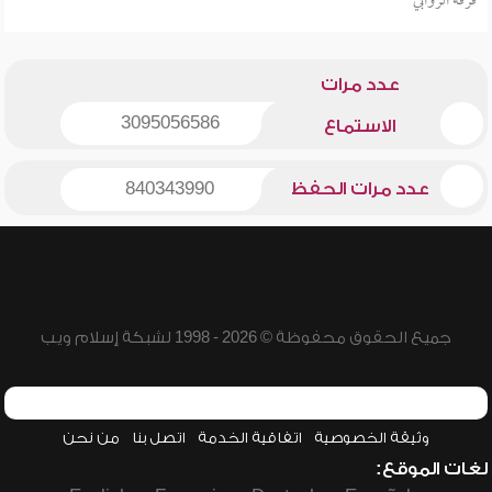
فرقة الروابي
عدد مرات
3095056586
الاستماع
عدد مرات الحفظ
840343990
جميع الحقوق محفوظة © 2026 - 1998 لشبكة إسلام ويب
وثيقة الخصوصية
اتفاقية الخدمة
اتصل بنا
من نحن
لغات الموقع: