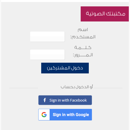
مكتبتك الصوتية
اسم
المستخدم:
كـلـــمـة
الـمـــــرور:
دخول المشتركين
أو الدخول بحساب