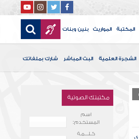
المكتبة
المواريث
بنين وبنات
الشجرة العلمية
البث المباشر
شارك بملفاتك
مكتبتك الصوتية
اسم
المستخدم:
كـلـــمـة
ي