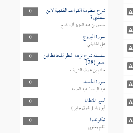
شرح منظومة القواعد الفقهية لابن
0
سعدي 3
حسين بن عبد العزيز آل الشيخ
سورة البروج
0
علي الحذيفي
سلسلة شرح نزهة النظر للحافظ ابن
0
حجر (28)
حاتم بن عارف الشريف
سورة الحديد
0
عبد الباسط عبد الصمد
أسير الخطايا
0
أبو زياد ( طارق جابر )
تيكوندوا
0
نظام يعقوبي