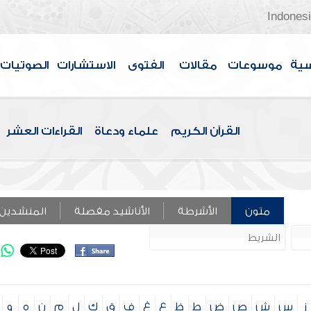
Indones
سية
موسوعات
مقالات
الفتوى
الاستشارات
الصوتيات
القرآن الكريم
علماء ودعاة
القراءات العشر
متون
الأشرطة
الأناشيد مفصلة
المنشدين
ز
س
ش
ص
ض
ط
ظ
ع
غ
ف
ق
ك
ل
م
ن
ه
و