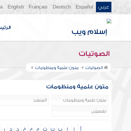
عربي
Español
Deutsch
Français
English
ia
الرئي
الصوتيات
الصوتيات
متون علمية ومنظومات
متون علمية ومنظومات
أ
إ
ا
ب
ت
ث
ج
ح
خ
د
ذ
ر