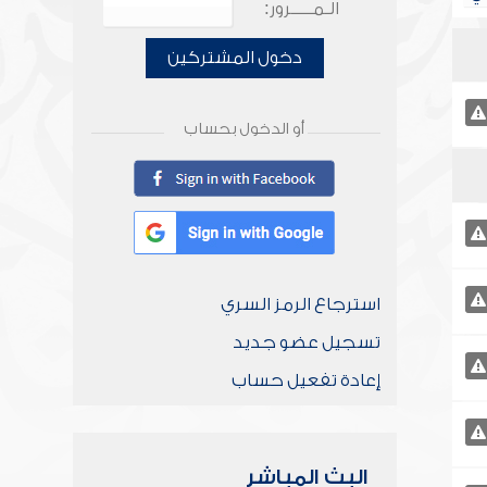
الـمـــــرور:
دخول المشتركين
أو الدخول بحساب
استرجاع الرمز السري
تسجيل عضو جديد
إعادة تفعيل حساب
البث المباشر