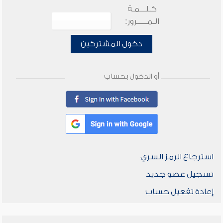
كـلـــمـة
الـمـــــرور:
دخول المشتركين
أو الدخول بحساب
استرجاع الرمز السري
تسجيل عضو جديد
إعادة تفعيل حساب