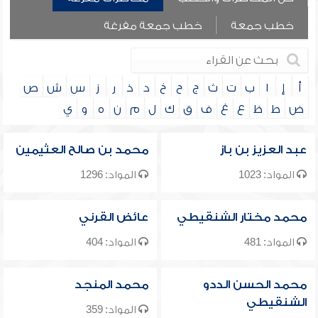
خطب جمعة
خطب جمعة مفرغة
أ
إ
ا
ب
ت
ث
ج
ح
خ
د
ذ
ر
ز
س
ش
ص
ض
ط
ظ
ع
غ
ف
ق
ك
ل
م
ن
ه
و
ي
عبد العزيز بن باز
محمد بن صالح العثيمين
المواد: 1023
المواد: 1296
محمد مختار الشنقيطي
عائض القرني
المواد: 481
المواد: 404
محمد الحسن الددو
محمد المنجد
الشنقيطي
المواد: 359