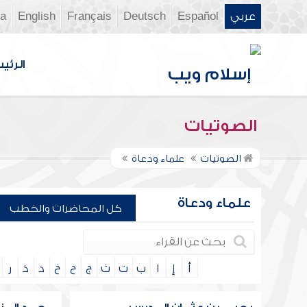
عربي
Español
Deutsch
Français
English
ia
الرئي
الصوتيات
الصوتيات
علماء ودعاة
علماء ودعاة
كل المحاضرات والخطب
أ
إ
ا
ب
ت
ث
ج
ح
خ
د
ذ
ر