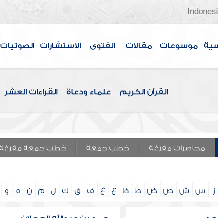
Indones
سية
موسوعات
مقالات
الفتوى
الاستشارات
الصوتيات
القرآن الكريم
علماء ودعاة
القراءات العشر
محاضرات مفرغة
خطب جمعة
خطب جمعة مفرغة
ز
س
ش
ص
ض
ط
ظ
ع
غ
ف
ق
ك
ل
م
ن
ه
و