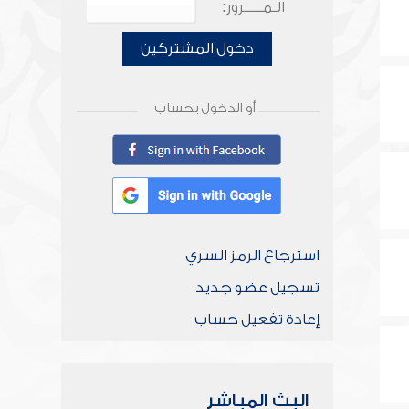
الـمـــــرور:
دخول المشتركين
أو الدخول بحساب
استرجاع الرمز السري
تسجيل عضو جديد
إعادة تفعيل حساب
البث المباشر