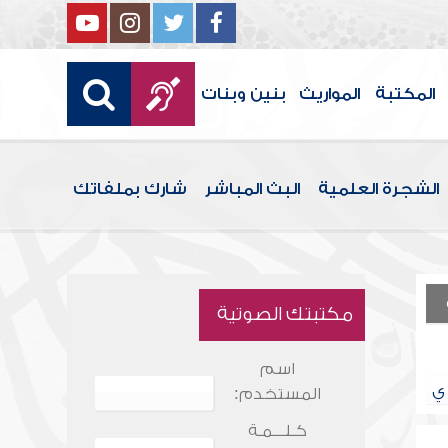
المكتبة
المواريث
بنين وبنات
الشجرة العلمية
البث المباشر
شارك بملفاتك
مكتبتك الصوتية
اسم
ي
المستخدم:
كـلـــمـة