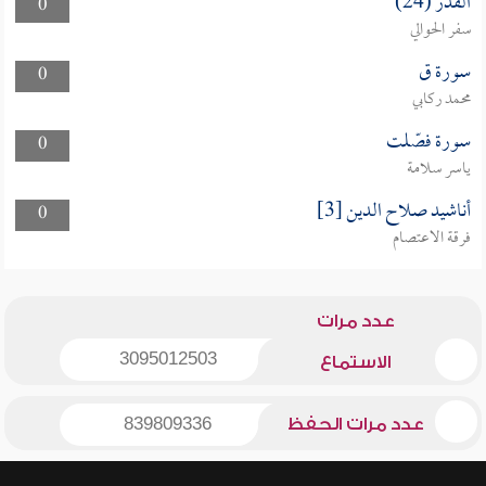
القدر (24)
0
سفر الحوالي
سورة ق
0
محمد ركابي
سورة فصّلت
0
ياسر سلامة
أناشيد صلاح الدين [3]
0
فرقة الاعتصام
عدد مرات
3095012503
الاستماع
عدد مرات الحفظ
839809336