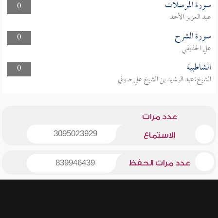
سورة المرسلات
0
عبد العزيز الأحمد
سورة الشرح
0
علي الحذيفي
الشاطبية
0
الشيخ:عبد الرشيد بن الشيخ علي صوفي
عدد مرات
3095023929
الاستماع
عدد مرات الحفظ
839946439