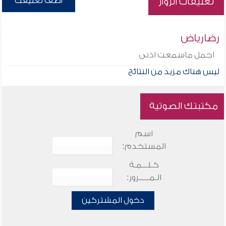
أضف تعليقك
تعليقات الزوار
رضارياض
اجمل ماسمعت اذنى
ليس هناك مزيد من النتائج
مكتبتك الصوتية
اسم
المستخدم:
كـلـــمـة
الـمـــــرور:
دخول المشتركين