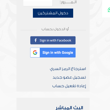
الـمـــــرور:
دخول المشتركين
أو الدخول بحساب
استرجاع الرمز السري
تسجيل عضو جديد
إعادة تفعيل حساب
البث المباشر