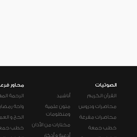
الصوتيات
محاور فرع
القرآن الكريم
أناشيد
الرحمة المه
محاضرات ودروس
متون علمية
واحة رمضان
ومنظومات
محاضرات مفرغة
الحج و العم
مختارات من الأذان
خطب جمعة
خطب جمع
أدعية و أذكار