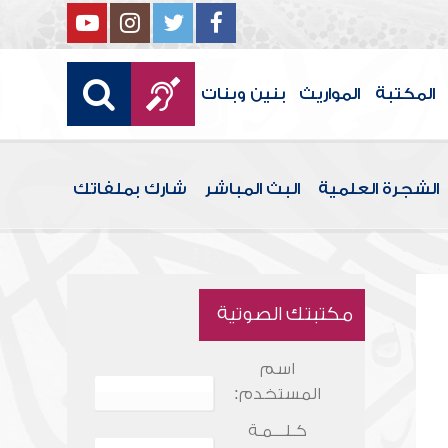
المكتبة
المواريث
بنين وبنات
الشجرة العلمية
البث المباشر
شارك بملفاتك
مكتبتك الصوتية
اسم
المستخدم:
كـلـــمـة