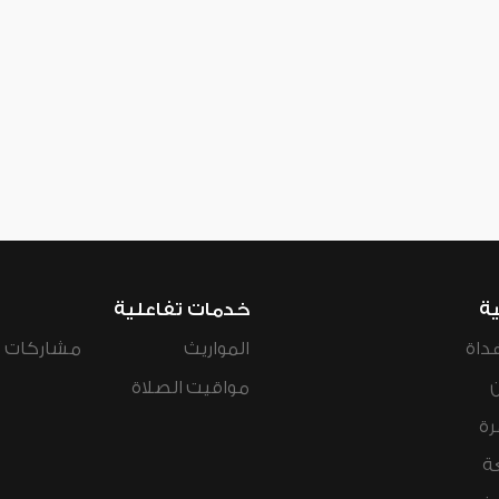
ية
خدمات تفاعلية
داة
المواريث
مشاركات ال
مواقيت الصلاة
رة
ة