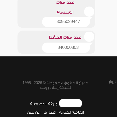
عدد مرات
الاستماع
3095029447
عدد مرات الحفظ
840000803
زوار
جميع الحقوق محفوظة © 2026 - 1998
لشبكة إسلام ويب
وثيقة الخصوصية
اتفاقية الخدمة
اتصل بنا
من نحن