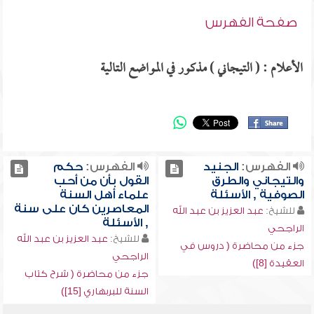
صفحة الفهرس
الأعلام : ( التيجاني ) مذكور في المواضع التالية
الفهرس:
الجنيد
الفهرس:
حكم
والتيجاني والطرق
القول بأن من أحب
الصوفية , الأسئلة
علماء أهل السنة
المعاصرين كان على سنة
للشيخ:
عبد العزيز بن عبد الله
, الأسئلة
الراجحي
للشيخ:
عبد العزيز بن عبد الله
جزء من محاضرة ( دروس في
الراجحي
العقيدة [8])
جزء من محاضرة ( شرح كتاب
السنة للبربهاري [15])