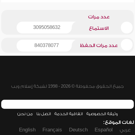
عدد مرات
3095058632
الاستماع
عدد مرات الحفظ
840378077
جميع الحقوق محفوظة © 2026 - 1998 لشبكة إسلام ويب
وثيقة الخصوصية
اتفاقية الخدمة
اتصل بنا
من نحن
لغات الموقع:
عربي
Español
Deutsch
Français
English