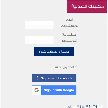
مكتبتك الصوتية
اسم
المستخدم:
كـلـــمـة
الـمـــــرور:
دخول المشتركين
أو الدخول بحساب
استرجاع الرمز السري