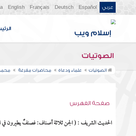
عربي
Español
Deutsch
Français
English
ia
الرئي
الصوتيات
الصوتيات
علماء ودعاة
محاضرات مفرغة
محمد
صفحة الفهرس
الحديث الشريف : ( الجن ثلاثة أصناف: فصنفٌ يطيرون في ال