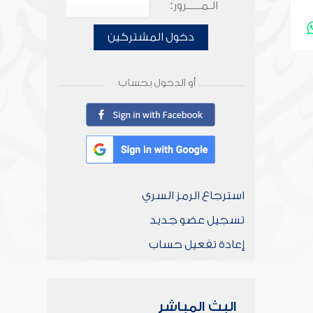
الـمـــــرور:
دخول المشتركين
أو الدخول بحساب
استرجاع الرمز السري
تسجيل عضو جديد
إعادة تفعيل حساب
البث المباشر