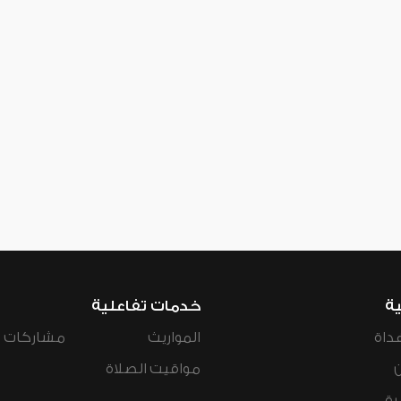
ية
خدمات تفاعلية
داة
المواريث
مشاركات ال
مواقيت الصلاة
رة