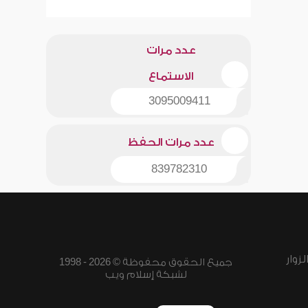
عدد مرات
الاستماع
3095009411
عدد مرات الحفظ
839782310
زوار
جميع الحقوق محفوظة © 2026 - 1998
لشبكة إسلام ويب