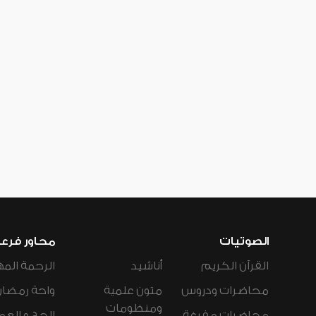
الصوتيات
محاور فرع
القرآن الكريم
أناشيد
الرحمة المه
محاضرات ودروس
متون علمية
واحة رمضان
ومنظومات
محاضرات مفرغة
الحج و العم