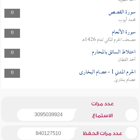
أحمد حطيبة
سورة القصص
0
محمد أيوب
سورة الأنعام
0
مصحف الحرم المكي لعام 1426هـ
اختلاط السائق بالمحارم
0
أحمد القطان
الحرم المدني 1 - عصام البخارى
0
عصام بخاري
عدد مرات
3095039924
الاستماع
عدد مرات الحفظ
840127510