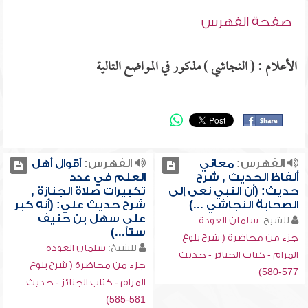
صفحة الفهرس
الأعلام : ( النجاشي ) مذكور في المواضع التالية
الفهرس:
معاني
الفهرس:
أقوال أهل
ألفاظ الحديث , شرح
العلم في عدد
حديث: (أن النبي نعى إلى
تكبيرات صلاة الجنازة ,
الصحابة النجاشي ...)
شرح حديث علي: (أنه كبر
على سهل بن حنيف
للشيخ:
سلمان العودة
ستاً...)
جزء من محاضرة ( شرح بلوغ
للشيخ:
سلمان العودة
المرام - كتاب الجنائز - حديث
جزء من محاضرة ( شرح بلوغ
577-580)
المرام - كتاب الجنائز - حديث
581-585)