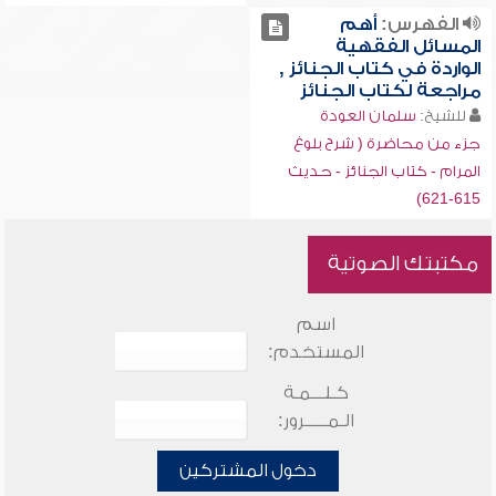
الفهرس:
أهم
المسائل الفقهية
الواردة في كتاب الجنائز ,
مراجعة لكتاب الجنائز
للشيخ:
سلمان العودة
جزء من محاضرة ( شرح بلوغ
المرام - كتاب الجنائز - حديث
615-621)
مكتبتك الصوتية
اسم
المستخدم:
كـلـــمـة
الـمـــــرور:
دخول المشتركين