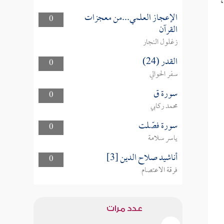
،
الإعجاز العلمي...من معجزات
0
القرآن
زغلول النجار
القدر (24)
0
سفر الحوالي
سورة ق
0
محمد ركابي
سورة فصّلت
0
ياسر سلامة
أناشيد صلاح الدين [3]
0
فرقة الاعتصام
عدد مرات