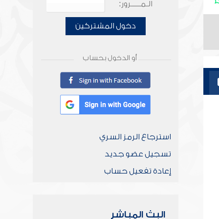
الـمـــــرور:
دخول المشتركين
أو الدخول بحساب
استرجاع الرمز السري
تسجيل عضو جديد
إعادة تفعيل حساب
البث المباشر