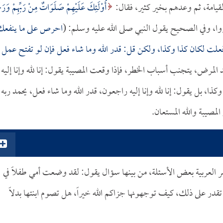
لقيامة، ثم وعدهم بخير كثير، فقال:
أُوْلَئِكَ عَلَيْهِمْ صَلَوَاتٌ مِنْ رَبِّهِمْ وَرَحْ
احرص على ما ينفعك
فعلت لكان كذا وكذا، ولكن قل: قدر الله وما شاء فعل فإن لو تفتح عمل
المرض، يتجنب أسباب الخطر، فإذا وقعت المصيبة يقول: إنا لله وإنا إليه
ا، بل يقول: إنا لله وإنا إليه راجعون، قدر الله وما شاء فعل، يحمد ربه
مصيبة والله المستعان.
العربية بعض الأسئلة، من بينها سؤال يقول: لقد وضعت أمي طفلاً في
در على ذلك، كيف توجهونها جزاكم الله خيراً، هل تصوم ابنتها بدلاً