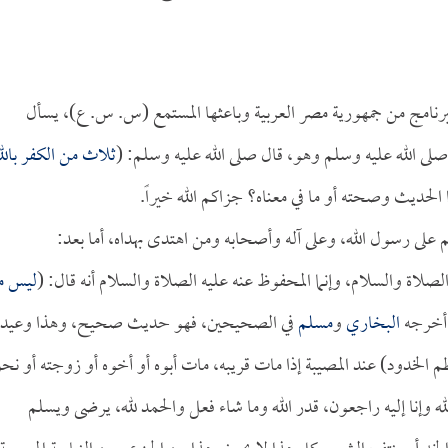
نامج من جمهورية مصر العربية وباعثها المستمع (س. س. ع)، يسأل
 الله عليه وسلم وهو، قال صلى الله عليه وسلم: (
ثلاث من الكفر بالل
الحديث وصحته أو ما في معناه؟ جزاكم الله خيراً.
م على رسول الله، وعلى آله وأصحابه ومن اهتدى بهداه، أما بعد:
صلاة والسلام، وإنما المحفوظ عنه عليه الصلاة والسلام أنه قال: (
ليس من
أخرجه
البخاري
و
مسلم
في الصحيحين، فهو حديث صحيح، وهذا وعيد
الخدود) عند المصيبة إذا مات قريبه، مات أبوه أو أخوه أو زوجته أو نح
ه وإنا إليه راجعون، قدر الله وما شاء فعل والحمد لله، يرضى ويسلم