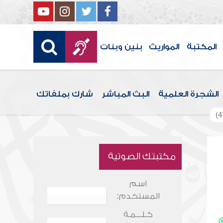
المكتبة
المواريث
بنين وبنات
الشجرة العلمية
البث المباشر
شارك بملفاتك
مكتبتك الصوتية
اسم
المستخدم:
كـلـــمـة