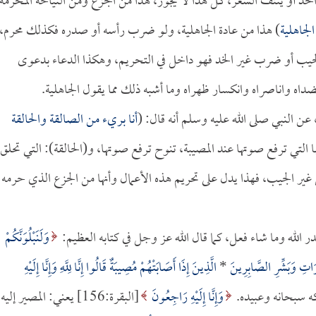
د أو ينتف الشعر، كل هذا لا يجوز، هذا من الجزع ومن النياحة المحرمة
لجاهلية
) هذا من عادة الجاهلية، ولو ضرب رأسه أو صدره فكذلك محرم،
يب أو ضرب غير الخد فهو داخل في التحريم، وهكذا الدعاء بدعوى
ضداه واناصراه وانكسار ظهراه وما أشبه ذلك مما يقول الجاهلية.
عن النبي صلى الله عليه وسلم أنه قال: (
أنا بريء من الصالقة والحالقة
ها التي ترفع صوتها عند المصيبة، تنوح ترفع صوتها، و(الحالقة): التي تحلق
 غير الجيب، فهذا يدل على تحريم هذه الأعمال وأنها من الجزع الذي حرمه
در الله وما شاء فعل، كما قال الله عز وجل في كتابه العظيم:
وَلَنَبْلُوَنَّكُمْ
اتِ وَبَشِّرِ الصَّابِرِينَ
*
الَّذِينَ إِذَا أَصَابَتْهُمْ مُصِيبَةٌ قَالُوا إِنَّا لِلَّهِ وَإِنَّا إِلَيْهِ
وَإِنَّا إِلَيْهِ رَاجِعُونَ
[البقرة:156] يعني: المصير إليه