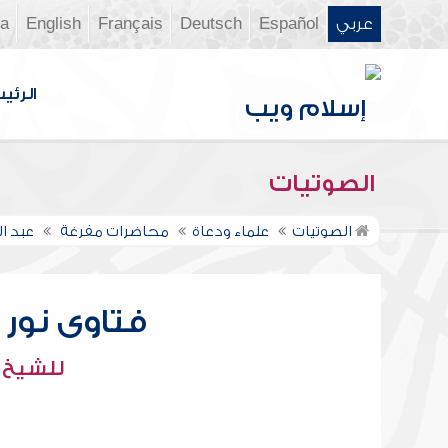
عربي
Español
Deutsch
Français
English
ia
الرئي
الصوتيات
الصوتيات
علماء ودعاة
محاضرات مفرغة
عبد ال
فتاوى نور عل
للشيخ : 