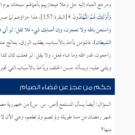
ومرجع العباد إليه جل وعلا فيجازيهم بأعمالهم سبحانه يوم ا
وَأُوْلَئِكَ هُمُ الْمُهْتَدُونَ
[البقرة:157]، هذا جزاؤهم لما صبروا، وفي الصحيح يقول النبي صلى الله عليه وسلم: (
واستعن بالله ولا تعجزن، وإن أصابك شيء فلا تقل: لو أني 
الشيطان
)، فالمؤمن يأخذ بالأسباب، يطلب الرزق، يعالج عند 
راجعون، قدر الله وما شاء فعل، ولا يقل: لو فعلت كان كذا وكذ
ويثني عليه، ويسأله حسن الخلف ويأخذ بالأسباب التي تجبر ال
حكم من عجز عن قضاء الصيام
السؤال: أيضاً يسأل المستمع (ص. س. س) من جمهورية مصر 
شهر رمضان من مدة طويلة ولم تصم ولم تطعم، وهي الآن لا تق
منها؟