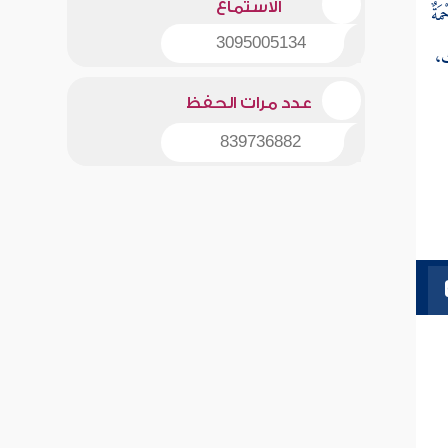
مَةٌ
الاستماع
3095005134
،
عدد مرات الحفظ
839736882