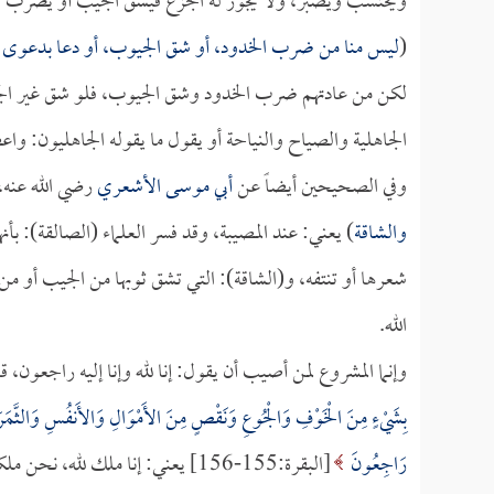
ويحتسب ويصبر، ولا يجوز له الجزع فيشق الجيب أو يضرب الخ
(
ليس منا من ضرب الخدود، أو شق الجيوب، أو دعا بدعوى ا
لكن من عادتهم ضرب الخدود وشق الجيوب، فلو شق غير الج
الجاهلية والصياح والنياحة أو يقول ما يقوله الجاهليون: واع
وفي الصحيحين أيضاً عن
أبي موسى الأشعري
رضي الله عنه، 
والشاقة
) يعني: عند المصيبة، وقد فسر العلماء (الصالقة): بأن
شعرها أو تنتفه، و(الشاقة): التي تشق ثوبها من الجيب أو من
الله.
وإنما المشروع لمن أصيب أن يقول: إنا لله وإنا إليه راجعون، ق
بِشَيْءٍ مِنَ الْخَوْفِ وَالْجُوعِ وَنَقْصٍ مِنَ الأَمْوَالِ وَالأَنفُسِ وَالثَّمَرَ
رَاجِعُونَ
[البقرة:155-156] يعني: إنا ملك لله، نحن ملكه سبحانه وعبيده.