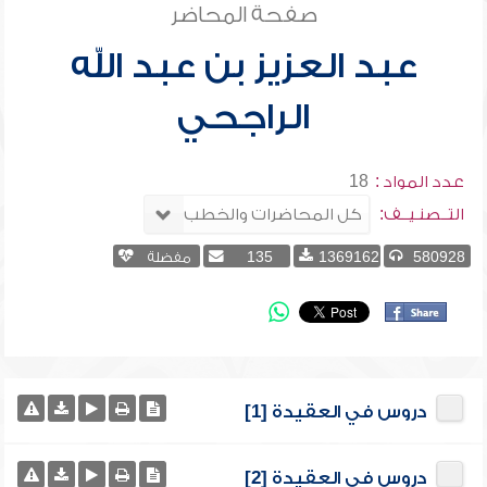
صفحة المحاضر
عبد العزيز بن عبد الله
الراجحي
عدد المواد :
18
التــصنـيــف:
580928
1369162
135
مفضلة
دروس في العقيدة [1]
دروس في العقيدة [2]