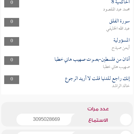
الحاكمية 8
0
محمد عبد المقصود
سورة الفلق
0
عبد الله الخليفي
المسؤولية
0
أيمن صيدح
أذان من فلسطين-بصوت صهيب هاني خطبا
0
صهيب هاني خطبا
إنك راجع للدنيا قلت لا أريد الرجوع
0
خالد الراشد
عدد مرات
3095028669
الاستماع