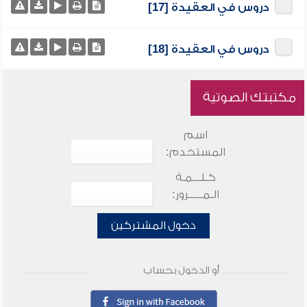
دروس في العقيدة [17]
دروس في العقيدة [18]
مكتبتك الصوتية
اسم
المستخدم:
كـلـــمـة
الـمـــــرور:
دخول المشتركين
أو الدخول بحساب