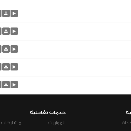
ية
خدمات تفاعلية
داة
المواريث
مشاركات ال