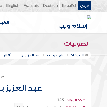
عربي
Español
Deutsch
Français
English
ia
الرئي
الصوتيات
الصوتيات
علماء ودعاة
عبد العزيز بن عبد الله الر
صف
عبد العزيز ب
عدد المواد :
748