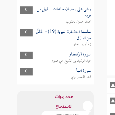
وبقى على رمضان ساعات .. فهل من
0
توبة
محمد حسين يعقوب
سلسلة الحضارة النبوية (19) - الخَلقُ
0
من الرزق
زغلول النجار
سورة الإنفطار
0
عبد الرشيد بن الشيخ علي صوفي
سورة النبأ
0
أحمد المعصراوي
عدد مرات
الاستماع