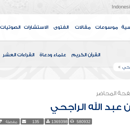
Indones
سية
موسوعات
مقالات
الفتوى
الاستشارات
الصوتيات
القرآن الكريم
علماء ودعاة
القراءات العشر
اجحي
حة المحاضر
ن عبد الله الراجحي
580932
1369398
135
مفضلة