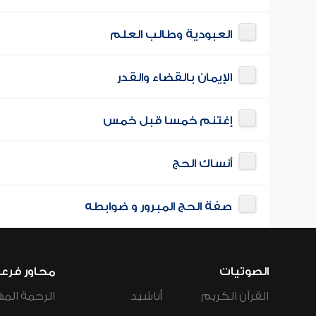
العبودية وطالب العلم
الإيمان بالقضاء والقدر
إغتنم خمسا قبل خمس
أنساك الحج
صفة الحج المبرور و ضوابطه
الصوتيات
محاور فرع
القرآن الكريم
أناشيد
الرحمة المه