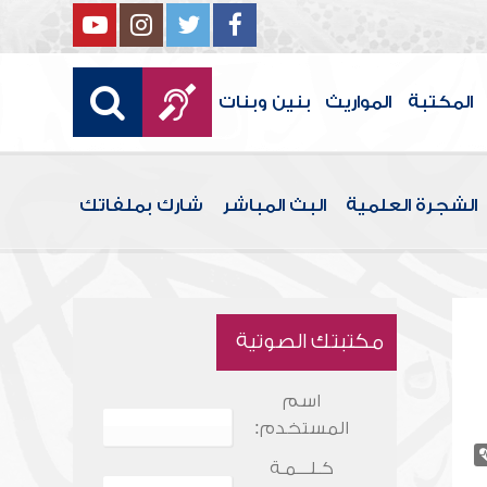
المكتبة
المواريث
بنين وبنات
الشجرة العلمية
البث المباشر
شارك بملفاتك
مكتبتك الصوتية
اسم
المستخدم:
كـلـــمـة