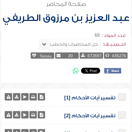
صفحة المحاضر
عبد العزيز بن مرزوق الطريفي
عدد المواد :
68
التــصنـيــف:
435276
672697
20
مفضلة
تفسير آيات الأحكام [1]
تفسير آيات الأحكام [2]