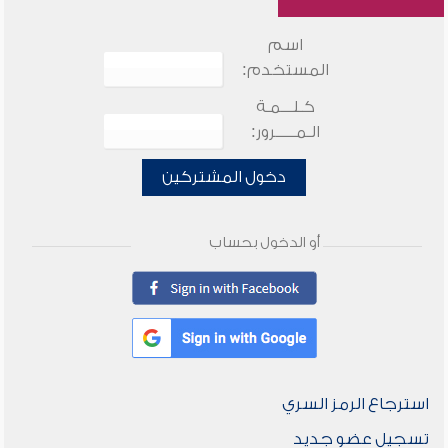
اسم
المستخدم:
كـلـــمـة
الـمـــــرور:
دخول المشتركين
أو الدخول بحساب
استرجاع الرمز السري
تسجيل عضو جديد