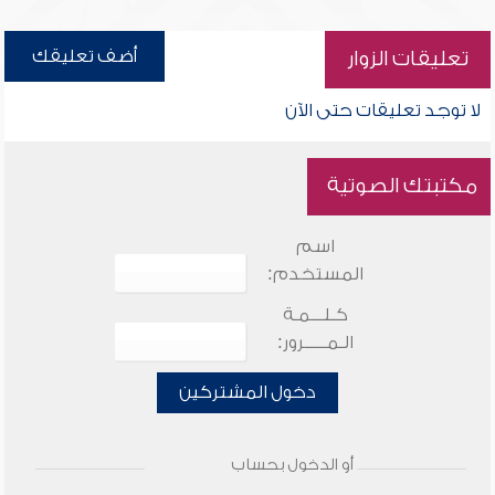
أضف تعليقك
تعليقات الزوار
لا توجد تعليقات حتى الآن
مكتبتك الصوتية
اسم
المستخدم:
كـلـــمـة
الـمـــــرور:
دخول المشتركين
أو الدخول بحساب