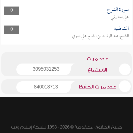
سورة الشرح
0
علي الحذيفي
الشاطبية
0
الشيخ:عبد الرشيد بن الشيخ علي صوفي
عدد مرات
3095031253
الاستماع
عدد مرات الحفظ
840018713
جميع الحقوق محفوظة © 2026 - 1998 لشبكة إسلام ويب