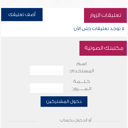
أضف تعليقك
تعليقات الزوار
لا توجد تعليقات حتى الآن
مكتبتك الصوتية
اسم
المستخدم:
كـلـــمـة
الـمـــــرور:
دخول المشتركين
أو الدخول بحساب